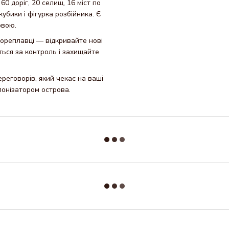
60 доріг, 20 селищ, 16 міст по
кубики і фігурка розбійника. Є
овою.
ореплавці — відкривайте нові
іться за контроль і захищайте
переговорів, який чекає на ваші
лонізатором острова.