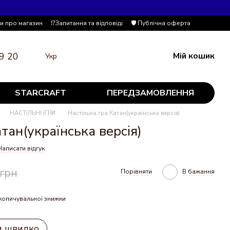
ки про магазин
⁉️Запитання та відповіді
🛡️ Публічна оферта
9 20
Мій кошик
Укр
STARCRAFT
ПЕРЕДЗАМОВЛЕННЯ
НАСТІЛЬНІ ІГРИ
Настільна гра Катан(українська версія)
тан(українська версія)
Написати відгук
 грн
Порівняти
В бажання
копичувальної знижки
и швидко