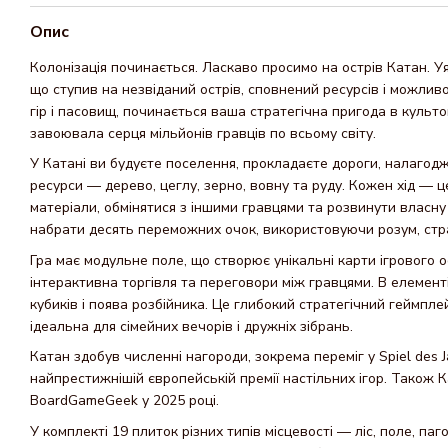
Опис
Колонізація починається. Ласкаво просимо на острів Катан. У
що ступив на незвіданий острів, сповнений ресурсів і можливост
гір і пасовищ, починається ваша стратегічна пригода в культов
завоювала серця мільйонів гравців по всьому світу.
У Катані ви будуєте поселення, прокладаєте дороги, налагод
ресурси — дерево, цеглу, зерно, вовну та руду. Кожен хід — ц
матеріали, обмінятися з іншими гравцями та розвинути власн
набрати десять переможних очок, використовуючи розум, стр
Гра має модульне поле, що створює унікальні карти ігрового 
інтерактивна торгівля та переговори між гравцями. В елемен
кубиків і поява розбійника. Це глибокий стратегічний геймпле
ідеальна для сімейних вечорів і дружніх зібрань.
Катан здобув численні нагороди, зокрема переміг у Spiel des J
найпрестижнішій європейській премії настільних ігор. Також 
BoardGameGeek у 2025 році.
У комплекті 19 плиток різних типів місцевості — ліс, поле, паг