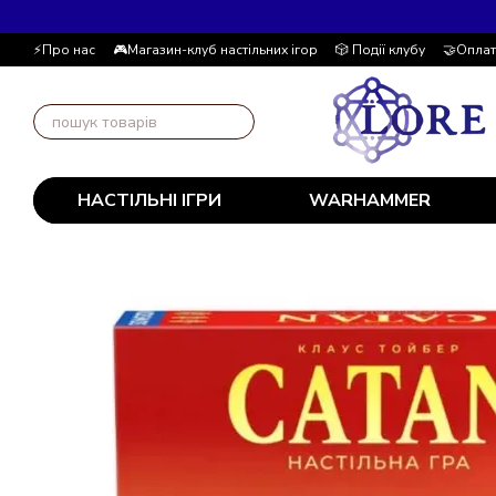
Перейти до основного контенту
⚡Про нас
🎮Магазин-клуб настільних ігор
🎲 Події клубу
🤝Оплат
📚Блог
Автор блогу
📰 Угода користувача
💸 Накопичувальна
НАСТІЛЬНІ ІГРИ
WARHAMMER