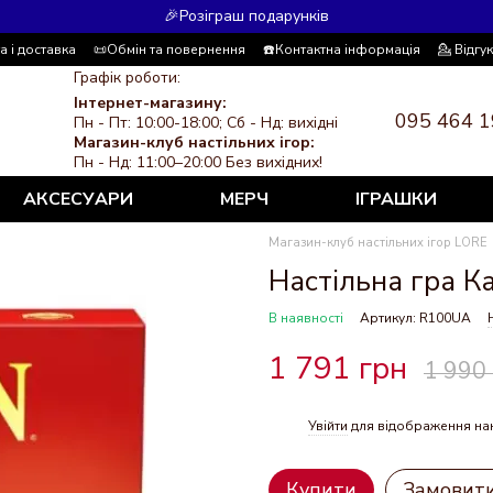
🎉Розіграш подарунків
а і доставка
📜Обмін та повернення
☎️Контактна інформація
💁 Відгу
 система знижок
ЗМІ про нас
Політика конфіденційності
Графік роботи:
Інтернет-магазину:
095 464 1
Пн - Пт: 10:00-18:00; Сб - Нд: вихідні
Магазин-клуб настільних ігор:
Пн - Нд: 11:00–20:00 Без вихідних!
АКСЕСУАРИ
МЕРЧ
ІГРАШКИ
Магазин-клуб настільних ігор LORE
Настільна гра Ка
В наявності
Артикул: R100UA
1 791 грн
1 990
Увійти
для відображення на
%
Купити
Замовит