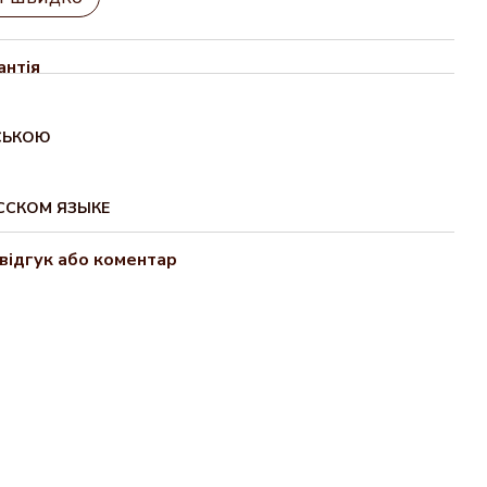
антія
НСЬКОЮ
УССКОМ ЯЗЫКЕ
відгук або коментар