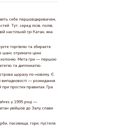
явіть себе першовідкривачем,
ей. Тут, серед лісів, полів,
ій настільній грі Катан, яка
жуєте торгівлю та збираєте
е шанс отримати цінні
у колонію. Мета гри — першою
атегію та дипломатію.
острова щоразу по-новому. Є
ті випадковості — розкидання
й при простих правилах. Гра
ahres у 1995 році —
Катан увійшов до Залу слави
орби, пасовища, гори, пустеля.