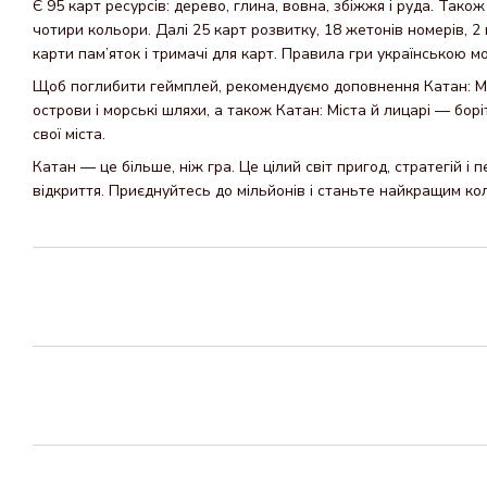
Є 95 карт ресурсів: дерево, глина, вовна, збіжжя і руда. Також 
чотири кольори. Далі 25 карт розвитку, 18 жетонів номерів, 2 
карти пам’яток і тримачі для карт. Правила гри українською м
Щоб поглибити геймплей, рекомендуємо доповнення Катан: М
острови і морські шляхи, а також Катан: Міста й лицарі — бор
свої міста.
Катан — це більше, ніж гра. Це цілий світ пригод, стратегій і 
відкриття. Приєднуйтесь до мільйонів і станьте найкращим ко