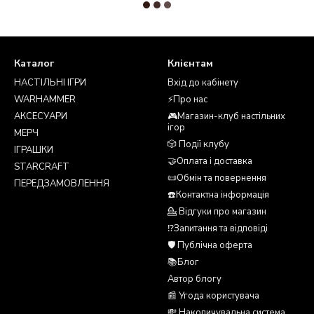
Каталог
Клієнтам
НАСТІЛЬНІ ІГРИ
Вхід до кабінету
WARHAMMER
⚡Про нас
АКСЕСУАРИ
🎮Магазин-клуб настільних
ігор
МЕРЧ
🎲 Події клубу
ІГРАШКИ
🤝Оплата і доставка
STARCRAFT
📜Обмін та повернення
ПЕРЕДЗАМОВЛЕННЯ
☎️Контактна інформація
💁 Відгуки про магазин
⁉️Запитання та відповіді
🛡️ Публічна оферта
📚Блог
Автор блогу
📰 Угода користувача
💸 Накопичувальна система