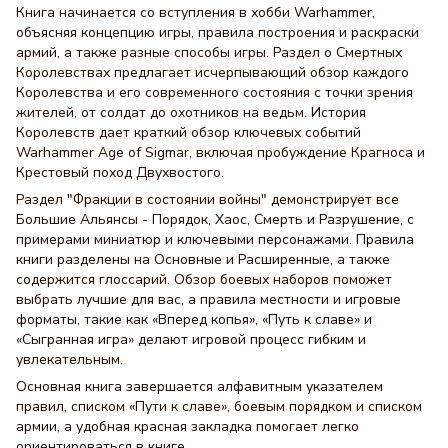
Книга начинается со вступления в хобби Warhammer,
объясняя концепцию игры, правила построения и раскраски
армий, а также разные способы игры. Раздел о Смертных
Королевствах предлагает исчерпывающий обзор каждого
Королевства и его современного состояния с точки зрения
жителей, от солдат до охотников на ведьм. История
Королевств дает краткий обзор ключевых событий
Warhammer Age of Sigmar, включая пробуждение Крагноса и
Крестовый поход Двухвостого.
Раздел "Фракции в состоянии войны" демонстрирует все
Большие Альянсы - Порядок, Хаос, Смерть и Разрушение, с
примерами миниатюр и ключевыми персонажами. Правила
книги разделены на Основные и Расширенные, а также
содержится глоссарий. Обзор боевых наборов поможет
выбрать лучшие для вас, а правила местности и игровые
форматы, такие как «Вперед копья», «Путь к славе» и
«Сыгранная игра» делают игровой процесс гибким и
увлекательным.
Основная книга завершается алфавитным указателем
правил, списком «Пути к славе», боевым порядком и списком
армии, а удобная красная закладка помогает легко
ориентироваться в книге.