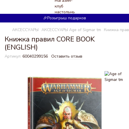
🎉Розыгрыш подарков
АКСЕССУАРЫ
АКСЕССУАРЫ Age of Sigmar tm
Книжка прав
Книжка правил CORE BOOK
(ENGLISH)
Артикул:
60040299156
Оставить отзыв