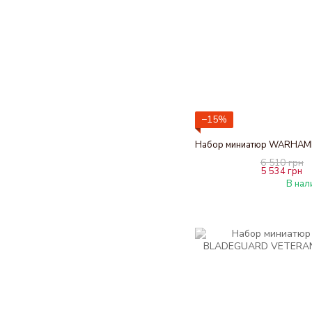
−15%
6 510 грн
5 534 грн
В нал