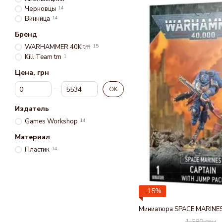
Черновцы
14
Винница
14
Бренд
WARHAMMER 40K tm
15
Kill Team tm
1
Цена, грн
От Цена, грн
До Цена, грн
OK
Издатель
Games Workshop
14
Материал
Пластик
14
−15%
1 680 грн