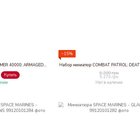
−15%
Набор миниатюр WARHAMMER 40000: ARMAGEDDON BATTALION - DEATHWATCH
Набор миниатюр COMBAT PATROL: DE
6 200 грн
Купить
5 270 грн
ичии
Нет в наличии