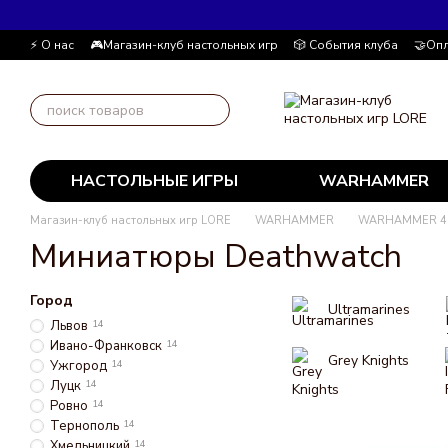
Перейти к основному контенту
⚡ О нас
🎮Магазин-клуб настольных игр
🎲 События клуба
🤝Опл
Автор блога
📰 Пользовательское соглашение
💸 Накопительна
НАСТОЛЬНЫЕ ИГРЫ
WARHAMMER
Магазин-клуб настольных игр LORE
WARHAMMER
WARHAMMER 4
Миниатюры Deathwatch
Город
Ultramarines
Львов
14
Ивано-Франковск
14
Grey Knights
Ужгород
14
Луцк
14
Ровно
14
Тернополь
14
Хмельницкий
14