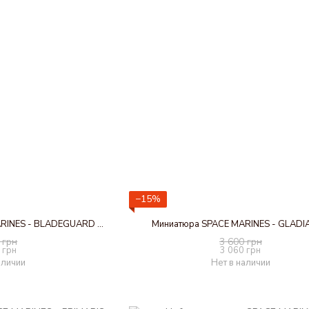
−15%
Набор миниатюр SPACE MARINES - BLADEGUARD VETERANS
Миниатюра SPACE MARINES - GLAD
 грн
3 600 грн
 грн
3 060 грн
аличии
Нет в наличии