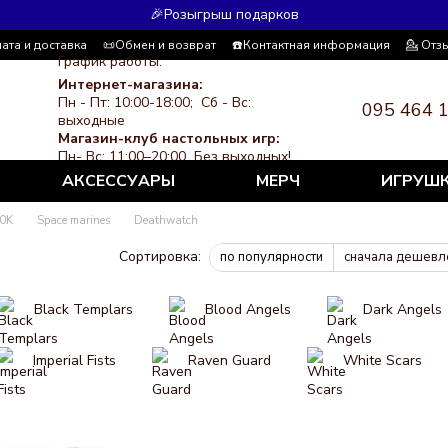
🎉Розыгрыш подарков
ата и доставка
📜Обмен и возврат
☎️Контактная информация
💁 Отз
График работы:
я система скидок
СМИ о нас
Политика конфиденциальности
Интернет-магазина:
Пн - Пт: 10:00-18:00; Сб - Вс:
095 464 
выходные
Магазин-клуб настольных игр:
Пн- Вс: 11:00–20:00 Без выходных!
АКСЕССУАРЫ
МЕРЧ
ИГРУШ
0K
Space marines
Deathwatch
Сортировка:
по популярности
сначала дешевл
Black Templars
Blood Angels
Dark Angels
Imperial Fists
Raven Guard
White Scars