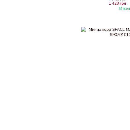
1 428 грн
В нал