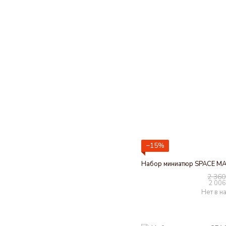
−15%
2 360
2 006
Нет в н