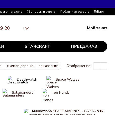
ывы о магазине
⁉️Вопросы и ответы
Публичная оферта
📚Блог
19 20
Мой заказ
Рус
КИ
STARCRAFT
ПРЕДЗАКАЗ
Отображение:
е
сначала дороже
по названию
Deathwatch
Space Wolves
Salamanders
Iron Hands