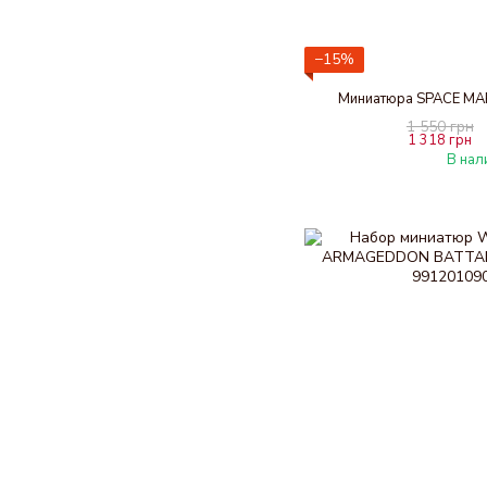
−15%
Миниатюра SPACE MA
1 550 грн
1 318 грн
В нал