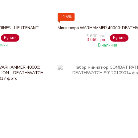
−15%
RINES - LIEUTENANT
3 600 грн
Купить
Купить
3 060 грн
ичии
В наличии