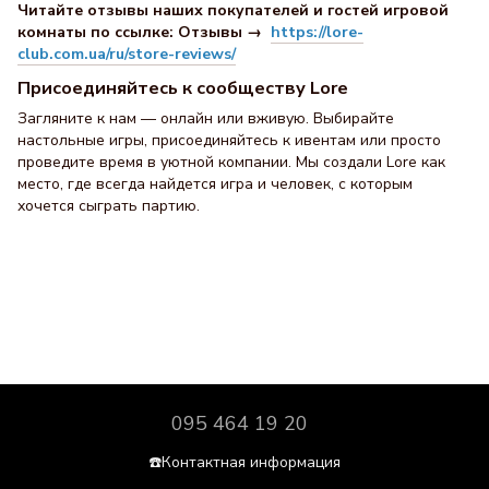
Читайте отзывы наших покупателей и гостей игровой
комнаты по ссылке: Отзывы →
https://lore-
club.com.ua/ru/store-reviews/
Присоединяйтесь к сообществу Lore
Загляните к нам — онлайн или вживую. Выбирайте
настольные игры, присоединяйтесь к ивентам или просто
проведите время в уютной компании. Мы создали Lore как
место, где всегда найдется игра и человек, с которым
хочется сыграть партию.
095 464 19 20
☎️Контактная информация