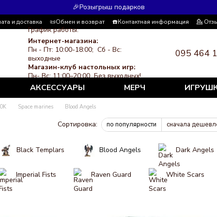
🎉Розыгрыш подарков
ата и доставка
📜Обмен и возврат
☎️Контактная информация
💁 Отз
График работы:
я система скидок
СМИ о нас
Политика конфиденциальности
Интернет-магазина:
Пн - Пт: 10:00-18:00; Сб - Вс:
095 464 
выходные
Магазин-клуб настольных игр:
Пн- Вс: 11:00–20:00 Без выходных!
АКСЕССУАРЫ
МЕРЧ
ИГРУШ
0K
Space marines
Blood Angels
Сортировка:
по популярности
сначала дешевл
Black Templars
Blood Angels
Dark Angels
Imperial Fists
Raven Guard
White Scars