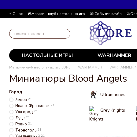
Перейти к основному контенту
⚡ О нас
🎮Магазин-клуб настольных игр
🎲 События клуба
🤝Опл
Автор блога
📰 Пользовательское соглашение
💸 Накопительна
НАСТОЛЬНЫЕ ИГРЫ
WARHAMMER
Магазин-клуб настольных игр LORE
WARHAMMER
WARHAMMER 4
Миниатюры Blood Angels
Город
Ultramarines
Львов
21
Ивано-Франковск
21
Grey Knights
Ужгород
21
Луцк
21
Ровно
21
Тернополь
21
Хмельницкий
21