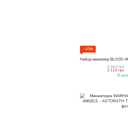
−10%
2 360 грн
2 124 грн
В нал