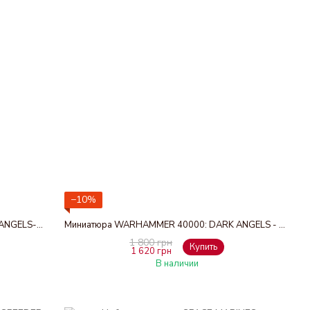
−10%
Миниатюра WARHAMMER 40000: BLOOD ANGELS- SANGUINARY PRIEST
Миниатюра WARHAMMER 40000: DARK ANGELS - ASMODAI MASTER OF REPENTANCE
1 800 грн
Купить
1 620 грн
В наличии