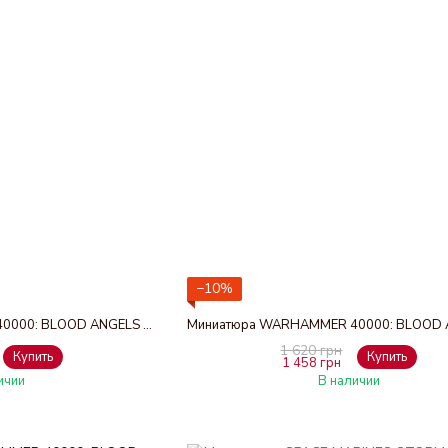
−10%
Миниатюра WARHAMMER 40000: BLOOD ANGELS - ASTORATH THE GRIM
1 620 грн
Купить
Купить
1 458 грн
ичии
В наличии