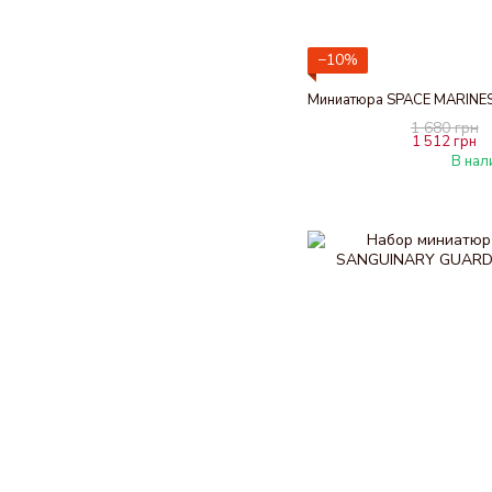
−10%
1 680 грн
1 512 грн
В нал