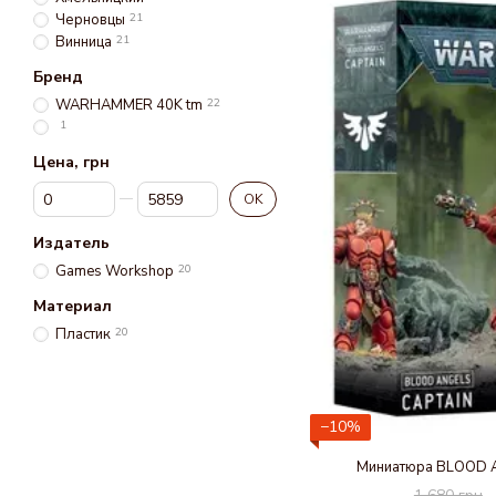
Черновцы
21
Винница
21
Бренд
WARHAMMER 40K tm
22
1
Цена, грн
От Цена, грн
До Цена, грн
OK
Издатель
Games Workshop
20
Материал
Пластик
20
−10%
Миниатюра BLOOD 
1 680 грн