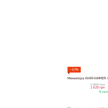
−10%
1 800 грн
1 620 грн
В нал