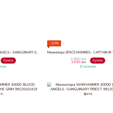
−10%
Набор миниатюр BLOOD ANGELS – SANGUINARY GUARD
1 800 грн
Купить
Купить
1 620 грн
ичии
В наличии