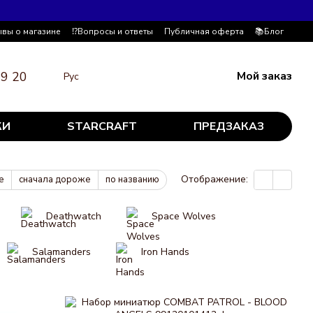
ывы о магазине
⁉️Вопросы и ответы
Публичная оферта
📚Блог
19 20
Мой заказ
Рус
КИ
STARCRAFT
ПРЕДЗАКАЗ
Отображение:
е
сначала дороже
по названию
Deathwatch
Space Wolves
Salamanders
Iron Hands