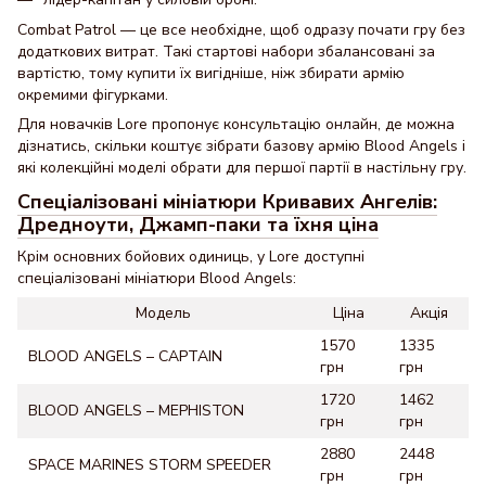
Combat Patrol — це все необхідне, щоб одразу почати гру без
додаткових витрат. Такі стартові набори збалансовані за
вартістю, тому купити їх вигідніше, ніж збирати армію
окремими фігурками.
Для новачків Lore пропонує консультацію онлайн, де можна
дізнатись, скільки коштує зібрати базову армію Blood Angels і
які колекційні моделі обрати для першої партії в настільну гру.
Спеціалізовані мініатюри Кривавих Ангелів:
Дредноути, Джамп-паки та їхня ціна
Крім основних бойових одиниць, у Lore доступні
спеціалізовані мініатюри Blood Angels:
Модель
Ціна
Акція
1570
1335
BLOOD ANGELS – CAPTAIN
грн
грн
1720
1462
BLOOD ANGELS – MEPHISTON
грн
грн
2880
2448
SPACE MARINES STORM SPEEDER
грн
грн