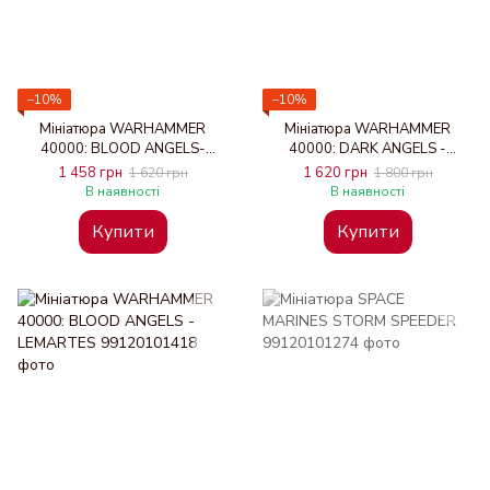
−10%
−10%
Мініатюра WARHAMMER
Мініатюра WARHAMMER
40000: BLOOD ANGELS-
40000: DARK ANGELS -
SANGUINARY PRIEST
ASMODAI MASTER OF
1 458 грн
1 620 грн
1 620 грн
1 800 грн
REPENTANCE
В наявності
В наявності
Купити
Купити