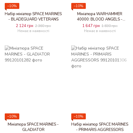
−10%
−10%
Набір мініатюр SPACE MARINES
Мініатюра WARHAMMER
- BLADEGUARD VETERANS
40000: BLOOD ANGELS -
COMMANDER DANTE
2 124 грн
1 647 грн
2 360 грн
1 830 грн
Немає в наявності
Немає в наявності
−10%
−10%
Мініатюра SPACE MARINES -
Набір мініатюр SPACE MARINES
GLADIATOR
- PRIMARIS AGGRESSORS