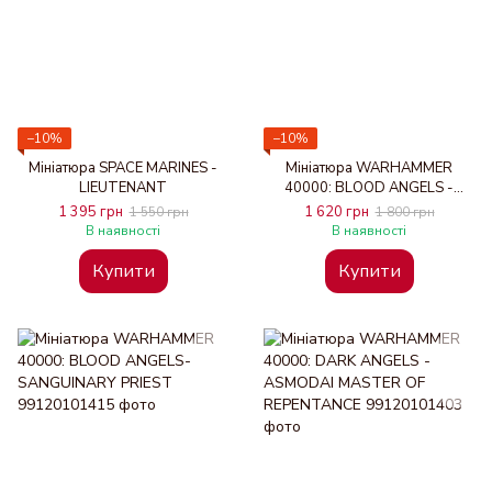
−10%
−10%
Мініатюра SPACE MARINES -
Мініатюра WARHAMMER
LIEUTENANT
40000: BLOOD ANGELS -
ASTORATH THE GRIM
1 395 грн
1 620 грн
1 550 грн
1 800 грн
В наявності
В наявності
Купити
Купити