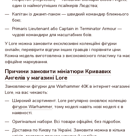
один із наймогутніших псайкерів Людства;
Капітан із джамп-паком — швидкий командир ближнього
бою;
Primaris Lieutenant або Captain in Terminator Armour —
чудові командири для масштабних боїв.
У Lore можна замовити ексклюзивні колекційні фігурки
онлайн, перевірити відгуки інших гравців і порівняти ціни.
Кожна модель виготовлена з високоякісного пластику та має
офіційне маркування.
Причини замовити мініатюри Кривавих
Ангелів у магазині Lore
Замовляючи фігурки для Warhammer 40K в інтернет-магазині
Lore, на вас чекають:
Широкий асортимент. Lore регулярно оновлює колекцію
фігурок Warhammer
, тому моделі навіть нові моделі є в
наявності.
Оригінальні набори. Всі товари офіційні, без підробок.
Доставка по Києву та Україні. Замовити можна в кілька