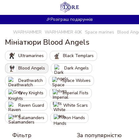
🎉Розіграш подарунків
WARHAMMER
WARHAMMER 40K
Space marines
Blood Ang
Мініатюри Blood Angels
Ultramarines
Black Templars
Blood Angels
Dark Angels
Deathwatch
Space Wolves
Grey Knights
Imperial Fists
Raven Guard
White Scars
Salamanders
Iron Hands
Фільтр
За популярністю