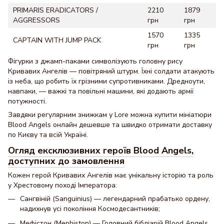
PRIMARIS ERADICATORS /
2210
1879
AGGRESSORS
грн
грн
1570
1335
CAPTAIN WITH JUMP PACK
грн
грн
Фігурки з джамп-паками символізують головну рису
Кривавих Ангелів — повітряний штурм. Їхні солдати атакують
із неба, що робить їх грізними супротивниками. Дредноути,
навпаки, — важкі та повільні машини, які додають армії
потужності.
Завдяки регулярним знижкам у Lore можна купити мініатюри
Blood Angels онлайн дешевше та швидко отримати доставку
по Києву та всій Україні.
Огляд ексклюзивних героїв Blood Angels,
доступних до замовлення
Кожен герой Кривавих Ангелів має унікальну історію та роль
у Хрестовому поході Імператора:
Сангвіній (Sanguinius) — легендарний прабатько ордену,
надихнув усі покоління Космодесантників;
Мефістон (Mephiston) — Головний бібліарій Blood Angels,