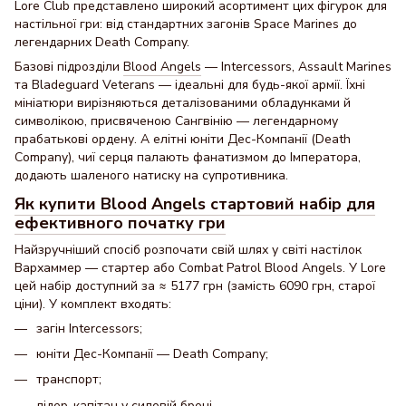
Lore Club представлено широкий асортимент цих фігурок для
настільної гри: від стандартних загонів Space Marines до
легендарних Death Company.
Базові підрозділи
Blood Angels
— Intercessors, Assault Marines
та Bladeguard Veterans — ідеальні для будь-якої армії. Їхні
мініатюри вирізняються деталізованими обладунками й
символікою, присвяченою Сангвінію — легендарному
прабатькові ордену. А елітні юніти Дес-Компанії (Death
Company), чиї серця палають фанатизмом до Імператора,
додають шаленого натиску на супротивника.
Як купити Blood Angels стартовий набір для
ефективного початку гри
Найзручніший спосіб розпочати свій шлях у світі настілок
Вархаммер — стартер або Combat Patrol Blood Angels. У Lore
цей набір доступний за ≈ 5177 грн (замість 6090 грн, старої
ціни). У комплект входять:
загін Intercessors;
юніти Дес-Компанії — Death Company;
транспорт;
лідер-капітан у силовій броні.