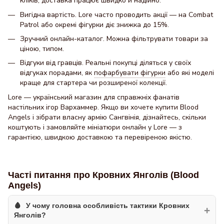
кліків, доставка працює швидко й надійно.
Вигідна вартість. Lore часто проводить акції — на Combat
Patrol або окремі фігурки діє знижка до 15%.
Зручний онлайн-каталог. Можна фільтрувати товари за
ціною, типом.
Відгуки від гравців. Реальні покупці діляться у своїх
відгуках порадами, як
пофарбувати фігурки
або які моделі
краще для стартера чи розширеної колекції.
Lore — український магазин для справжніх фанатів
настільних ігор Вархаммер. Якщо ви хочете купити Blood
Angels і зібрати власну армію Сангвінія, дізнайтесь, скільки
коштують і замовляйте мініатюри онлайн у Lore — з
гарантією, швидкою доставкою та перевіреною якістю.
Часті питання про Кровних Янголів (Blood
Angels)
У чому головна особливість тактики Кровних
+
Янголів?