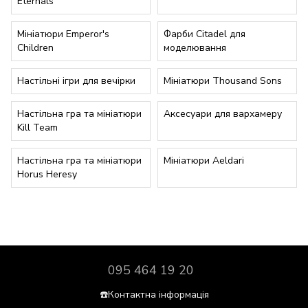
Eternals
Мініатюри Emperor's
Фарби Citadel для
Children
моделювання
Настільні ігри для вечірки
Мініатюри Thousand Sons
Настільна гра та мініатюри
Аксесуари для вархамеру
Kill Team
Настільна гра та мініатюри
Мініатюри Aeldari
Horus Heresy
095 464 19 20
☎️Контактна інформація