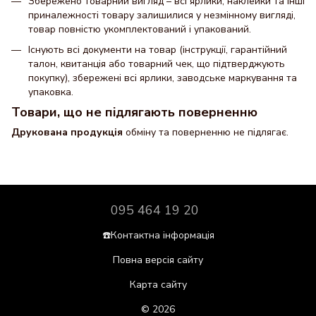
Збережено товарний вигляд – всі ярлики, наклейки та інші
приналежності товару залишилися у незмінному вигляді,
товар повністю укомплектований і упакований.
Існують всі документи на товар (інструкції, гарантійний
талон, квитанція або товарний чек, що підтверджують
покупку), збережені всі ярлики, заводське маркування та
упаковка.
Товари, що не підлягають поверненню
Друкована продукція
обміну та поверненню не підлягає.
095 464 19 20
☎️Контактна інформація
Повна версія сайту
Карта сайту
© 2026