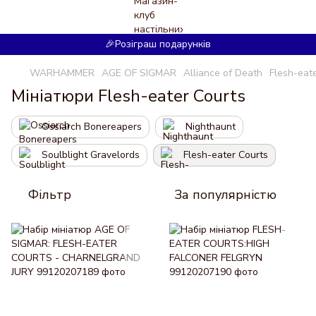
🎉Розіграш подарунків
WARHAMMER
AGE OF SIGMAR
Alliance of Death
Flesh-eat
Мініатюри Flesh-eater Courts
Ossiarch Bonereapers
Nighthaunt
Soulblight Gravelords
Flesh-eater Courts
Фільтр
За популярністю