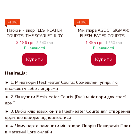
−10%
−10%
Набір мініатюр FLESH-EATER
Мініатюра AGE OF SIGMAR:
COURTS: THE SCARLET JURY
FLESH-EATER COURTS -
ROYAL DECAPITATOR
3 186 грн
1 395 грн
3 540 грн
1 550 грн
В наявності
В наявності
Купити
Купити
Навігація:
►
1. Мініатюри Flesh-eater Courts: божевільні упирі, які
вважають себе лицарями
►
2. Як купити Flesh-eater Courts (Гулі) мініатюри для своєї
армії
►
3. Вибір ключових юнітів Flesh-eater Courts для створення
орди, що швидко відновлюється
►
4. Чому варто замовити мініатюри Дворів Пожирачів Плоті
в магазині Lore онлайн