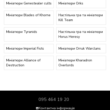
Мініатюри Genestealer cults
Мініатюри Orks
Мініатюри Blades of Khorne
Настільна гра та мініатюри
Kill Team
Мініатюри Tyranids
Настільна гра та мініатюри
Horus Heresy
Мініатюри Imperial Fists
Мініатюри Orruk Warclans
Мініатюри Alliance of
Мініатюри Kharadron
Destruction
Overlords
095 464 19 20
☎️Контактна інформація