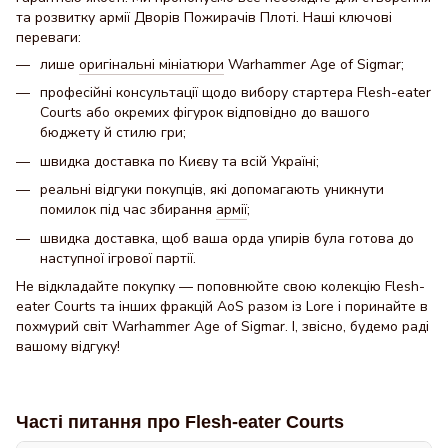
та розвитку армії Дворів Пожирачів Плоті. Наші ключові
переваги:
лише
оригінальні мініатюри
Warhammer Age of Sigmar;
професійні консультації щодо вибору стартера Flesh-eater
Courts або окремих фігурок відповідно до вашого
бюджету й стилю гри;
швидка доставка по Києву та всій Україні;
реальні відгуки покупців, які допомагають уникнути
помилок під час збирання
армії
;
швидка доставка, щоб ваша орда упирів була готова до
наступної ігрової партії.
Не відкладайте покупку — поповнюйте свою колекцію Flesh-
eater Courts та інших фракцій AoS разом із Lore і поринайте в
похмурий світ Warhammer Age of Sigmar. І, звісно, будемо раді
вашому відгуку!
Часті питання про Flesh-eater Courts