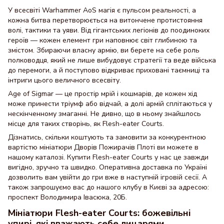
У всесвіті Warhammer AoS магія є пульсом реальності, а
кожна битва перетворюється на витончене протистояння
волі, тактики та уяви. Від гігантських легіонів до поодиноких
героїв — кожен елемент гри наповнює світ глибиною та
змістом. Збираючи власну армію, ви берете на себе роль
полководця, який не лише вибудовує стратегії та веде війська
до перемоги, а й поступово відкриває приховані таємниці та
інтриги цього величного всесвіту.
Age of Sigmar — це простір мрій і кошмарів, де кожен хід
може принести тріумф або відчай, а долі армій сплітаються у
нескінченному змаганні. Не дивно, що в ньому знайшлось
місце для таких створінь, як Flesh-eater Courts.
Дізнатись, скільки коштують та замовити за конкурентною
вартістю мініатюри Дворів Пожирачів Плоті ви можете в
нашому каталозі. Купити Flesh-eater Courts у нас це завжди
вигідно, зручно та швидко. Оперативна доставка по Україні
дозволить вам увійти до гри вже в наступній ігровій сесії. А
також запрошуємо вас до нашого клубу в Києві за адресою:
проспект Володимира Івасюка, 20Б.
Мініатюри Flesh-eater Courts: божевільні
упирі, які вважають себе лицарями