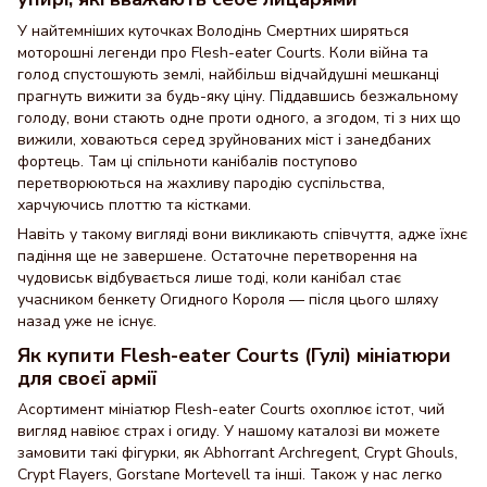
У найтемніших куточках Володінь Смертних ширяться
моторошні легенди про Flesh-eater Courts. Коли війна та
голод спустошують землі, найбільш відчайдушні мешканці
прагнуть вижити за будь-яку ціну. Піддавшись безжальному
голоду, вони стають одне проти одного, а згодом, ті з них що
вижили, ховаються серед зруйнованих міст і занедбаних
фортець. Там ці спільноти канібалів поступово
перетворюються на жахливу пародію суспільства,
харчуючись плоттю та кістками.
Навіть у такому вигляді вони викликають співчуття, адже їхнє
падіння ще не завершене. Остаточне перетворення на
чудовиськ відбувається лише тоді, коли канібал стає
учасником бенкету Огидного Короля — після цього шляху
назад уже не існує.
Як купити Flesh-eater Courts (Гулі) мініатюри
для своєї армії
Асортимент мініатюр Flesh-eater Courts охоплює істот, чий
вигляд навіює страх і огиду. У нашому каталозі ви можете
замовити такі фігурки, як Abhorrant Archregent, Crypt Ghouls,
Crypt Flayers, Gorstane Mortevell та інші. Також у нас легко