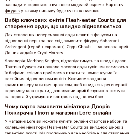
заощадити порівняно з купівлею моделей окремо. Вартість
фігурок
у такому випадку буде суттєво нижчою.
Вибір ключових юнітів Flesh-eater Courts для
створення орди, що швидко відновлюється
Для створення непереможної орди нежиті з фокусом на
відновленні перш за все слід замовити фігурку Abhorrant
Archregent (герой-некромант). Crypt Ghouls — як основа армії.
До них додайте Crypt Horrors.
Кавалерія: Morbheg Knights, відповідатимуть за швидкі удари.
Тактика будується навколо масової орди гулів: ми посилюємо
їх бафами, сміливо приймаємо втрати та компенсуємо їх
постійним відновленням юнітів. Ключове завдання —
грамотно керувати цим процесом, щоб швидкість регенерації
перевищувала втрати, дозволяючи армії безупинно тиснути
на ворога й утримувати контроль над полем бою.
Чому варто замовити мініатюри Дворів
Пожирачів Плоті в магазині Lore онлайн
У магазині Lore ви можете купити онлайн стартові набори та
колекційні мініатюри Flesh-eater Courts за вигідною ціною з
гарантією якості. Ми пропонуємо все необхідне для створення