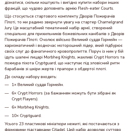
дізнатися, скільки коштують і вигідно купити набори інших
фракцій, що чудово доповнять армію Flesh-eater Courts.
Що стосується стартового комплекту Дворів Пожирачів
Плоті, то ми радимо звернути увагу на стартер Charnelgrand
Jury. Це масштабний тематичний набір армії, створений
спеціально для прихильників божевільних канібалів з Дворів
Пожирачів Плоті. Очолює військо Великий суддя Гормейн —
харизматичний і водночас моторошний лідер, який підбурює
своїх слуг до фанатичного кровопролиття. Поруч із ним у бій
ідуть шалені лицарі Morbheg Knights, жахливі Crypt Horrors та
похмура піхота Cryptguard, що наступає під зловісний ритм
барабанів зі шкіри жертв і прапори з обдертої плоті.
До складу набору входять:
1× Великий суддя Гормейн.
6× Crypt Horrors (за бажанням можуть бути зібрані як
Crypt Flayers).
6× Morbheg Knights.
10× Cryptguard.
Усього 23 пластикові мініатюри нежиті, які постачаються з
фірмовими підставками Citadel. Цей набір дозволяє суттєво