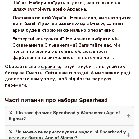
Шаїша. Набори доїдуть в ідеалі, навіть якщо на
шляху зустрінуть армію Архаона.
Доставка по всій Україні. Неважливо, чи знаходитесь
ви в Києві, Одесі чи невеликому містечку — ваша
армія буде в строю максимально оперативно.
Експертні консультації. Не можете вибрати між
Скавенами та Сільванетами? Запитайте нас. Ми
пояснимо різницю в геймплей, складності
фарбування та актуальності в поточній меті.
Обирайте свою
фракцію
, готуйте куби та вступайте у
битву за Смертні Світи вже сьогодні. А ми завжди раді
допомогти вам у тому, щоб підібрати формулу
перемоги.
Часті питання про набори Spearhead
Що таке формат Spearhead у Warhammer Age of
+
Sigmar?
Чи можна використовувати моделі зі Spearhead у
Spearhead
— це динамічний формат гри, створений для
+
великих битвах Age of Sigmar?