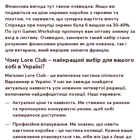
Фінансова вигода тут також очевидна. Якщо ви
подивіться на ціни окремих коробок з героями та
піхотою, то зауважте, що сумарна вартість вмісту
Спірхеда при покупці окремо була б вищою на 30–40%.
По суті Games Workshop пропонує вам оптову знижку за
вхід в систему. Очевидно, замовити такий набір стане
розумним фінансовим рішенням як для новачка, так і
для ветерана, який вирішив змінити фракцію.
Чому Lore Club – найкращий вибір для вашого
хобі в Україні?
Магазин Lore Club - це величезна частина спільноти
Вархаммер в Україні. У нас ви завжди знайдете
актуальну наявність усіх новинок четвертої редакції,
включаючи найдефіцитніші позиції. Наші переваги:
Актуальні ціни та наявність. Ми стежимо за ринком
та пропонуємо конкурентні умови, щоб хобі
залишалося доступним.
Професійне впакування. Ми знаємо, що навіть
картонна коробка – це частина колекції. Кожне ваше
замовлення упаковується так, ніби він їде з Акші до