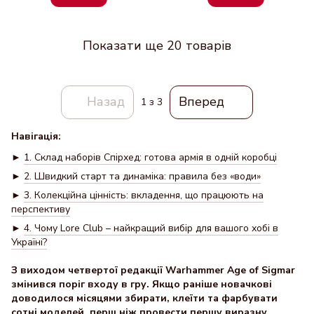
Показати ще 20 товарів
Назад
Вперед
1
з 3
Навігація:
►
1. Склад наборів Спірхед: готова армія в одній коробці
►
2. Швидкий старт та динаміка: правила без «води»
►
3. Колекційна цінність: вкладення, що працюють на
перспективу
►
4. Чому Lore Club – найкращий вибір для вашого хобі в
Україні?
З виходом четвертої редакції Warhammer Age of Sigmar
змінився поріг входу в гру. Якщо раніше новачкові
доводилося місяцями збирати, клеїти та фарбувати
сотні моделей, перш ніж провести першу виразну