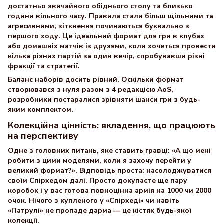
достатньо звичайного обіднього столу та близько
години вільного часу. Правила стали більш щільними та
агресивними, зіткнення починаються буквально з
першого ходу. Це ідеальний формат для гри в клубах
або домашніх матчів із друзями, коли хочеться провести
кілька різних партій за один вечір, спробувавши різні
фракції та стратегії.
Баланс наборів досить рівний. Оскільки формат
створювався з нуля разом з 4 редакцією AoS,
розробники постаралися зрівняти шанси гри з будь-
яким комплектом.
Колекційна цінність: вкладення, що працюють
на перспективу
Одне з головних питань, яке ставить гравці: «А що мені
робити з цими моделями, коли я захочу перейти у
великий формат?». Відповідь проста: насолоджуватися
своїм Спірхедом далі. Просто докупаєте ще пару
коробок і у вас готова повноцінна армія на 1000 чи 2000
очок. Нічого з купленого у «Спірхеді» чи навіть
«Патрулі» не пропаде дарма — це кістяк будь-якої
колекції.