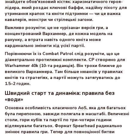
знайдете обов'язковий кістяк: харизматичного героя-
лідера, який роздає ключові баффи, надійну піхоту для
утримання крапок та юніти підтримки — чи це важка
кавалерія, монстри чи стрілецькі загони.
Важливо розуміти: це не «урізана» версія гри, а
концентрований Вархаммер, де кожна модель на
рахунку, а втрата навіть одного юніта може
кардинально змінити хід усієї партії.
Порівнюючи їх із Combat Patrol слід розуміти, що це
діаметрально протилежні комплекти. CP створено для
Warhammer 40k (10-та редакція). Він трохи ближче до
великого Вархаммера. Там більше нюансів у правилах
юнітів та стратегіях, а партії можуть затягуватись до
1.5–2 годин.
Швидкий старт та динаміка: правила без
«води»
Основна особливість класичного
AoS
, яка для багатьох
була перепоною, завжди полягала в масштабі. Величезні
столи, гори кубів та партії по три-чотири години
відлякували багатьох. Формат Spearhead радикально
змінює правила гри. Тепер для повноцінної битви