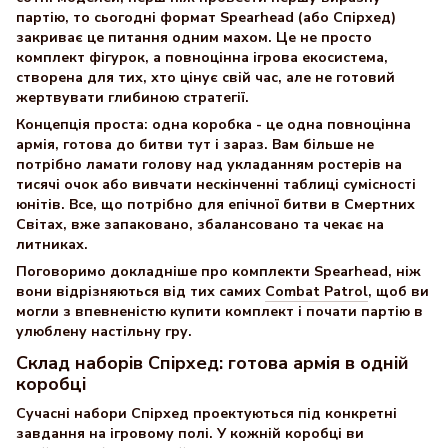
партію, то сьогодні формат Spearhead (або Спірхед)
закриває це питання одним махом. Це не просто
комплект фігурок, а повноцінна ігрова екосистема,
створена для тих, хто цінує свій час, але не готовий
жертвувати глибиною стратегії.
Концепція проста: одна коробка - це одна повноцінна
армія, готова до битви тут і зараз. Вам більше не
потрібно ламати голову над укладанням ростерів на
тисячі очок або вивчати нескінченні таблиці сумісності
юнітів. Все, що потрібно для епічної битви в Смертних
Світах, вже запаковано, збалансовано та чекає на
литниках.
Поговоримо докладніше про комплекти Spearhead, ніж
вони відрізняються від тих самих
Combat Patrol
, щоб ви
могли з впевненістю купити комплект і почати партію в
улюблену настільну гру.
Склад наборів Спірхед: готова армія в одній
коробці
Сучасні набори Спірхед проектуються під конкретні
завдання на ігровому полі. У кожній коробці ви