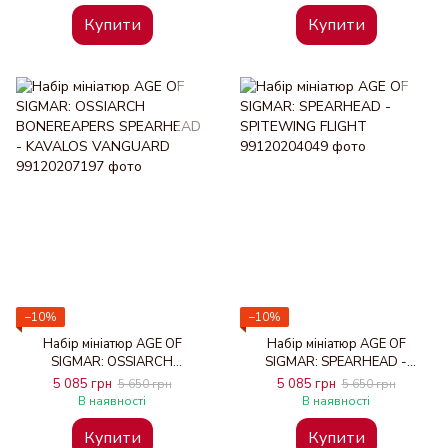
Купити
Купити
−10%
−10%
Набір мініатюр AGE OF
Набір мініатюр AGE OF
SIGMAR: OSSIARCH
SIGMAR: SPEARHEAD -
BONEREAPERS SPEARHEAD -
SPITEWING FLIGHT
5 085 грн
5 085 грн
5 650 грн
5 650 грн
KAVALOS VANGUARD
В наявності
В наявності
Купити
Купити