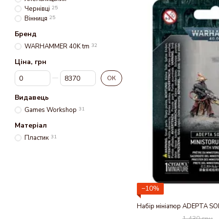
Чернівці
25
Вінниця
25
Бренд
WARHAMMER 40K tm
32
Ціна, грн
Від Ціна, грн
До Ціна, грн
ОК
Видавець
Games Workshop
31
Матеріал
Пластик
31
−10%
1 430 грн