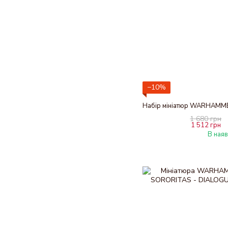
−10%
1 680 грн
1 512 грн
В наяв