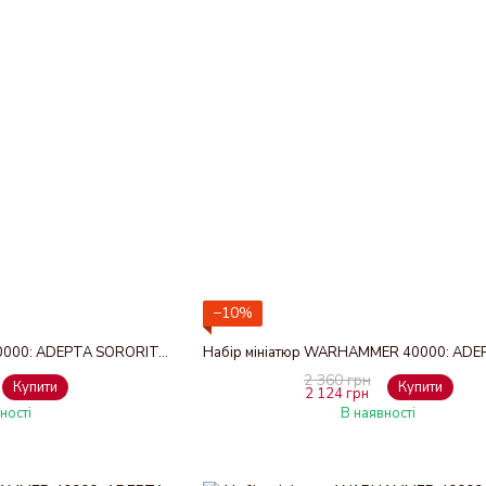
−10%
Мініатюра WARHAMMER 40000: ADEPTA SORORITAS - DIALOGUS
2 360 грн
Купити
Купити
2 124 грн
ності
В наявності