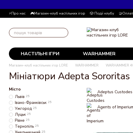
Перейти до основного контенту
⚡Про нас
🎮Магазин-клуб настільних ігор
🎲 Події клубу
🤝Оплат
📚Блог
Автор блогу
📰 Угода користувача
💸 Накопичувальна
НАСТІЛЬНІ ІГРИ
WARHAMMER
Магазин-клуб настільних ігор LORE
WARHAMMER
WARHAMMER 4
Мініатюри Adepta Sororitas
Місто
Adeptus Custodes
Львів
25
Івано-Франківськ
25
Agents of Imperiu
Ужгород
25
Луцьк
25
Рівне
25
Тернопіль
25
Хмельницький
25