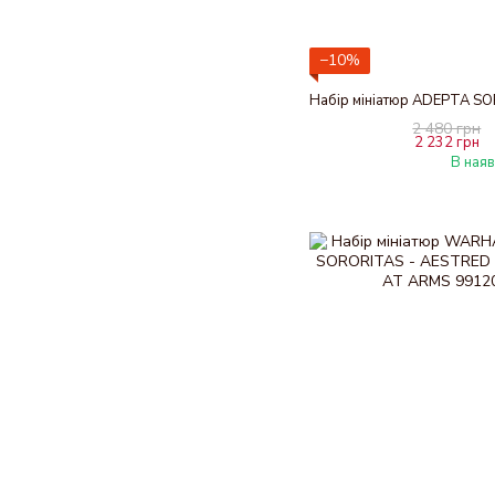
−10%
2 480 грн
2 232 грн
В наяв