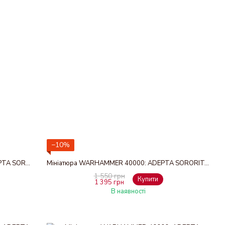
−10%
Набір мініатюр WARHAMMER 40000: ADEPTA SORORITAS - EPHRAEL STERN / KYGANIL
Мініатюра WARHAMMER 40000: ADEPTA SORORITAS - PALATINE
1 550 грн
Купити
1 395 грн
В наявності