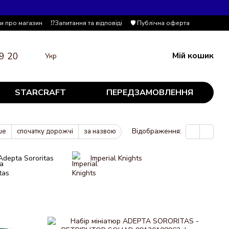
ки про магазин
⁉️Запитання та відповіді
🛡️ Публічна оферта
9 20
Мій кошик
Укр
STARCRAFT
ПЕРЕДЗАМОВЛЕННЯ
Відображення:
ше
спочатку дорожчі
за назвою
Adepta Sororitas
Imperial Knights