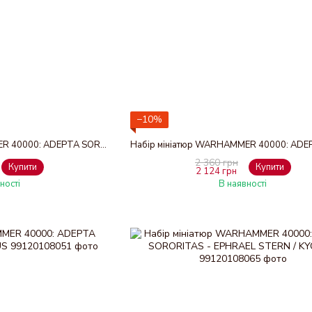
−10%
Набір мініатюр WARHAMMER 40000: ADEPTA SORORITAS - AESTRED THURGA RELINQUANT AT ARMS
2 360 грн
Купити
Купити
2 124 грн
ності
В наявності