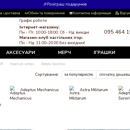
🎉Розіграш подарунків
а і доставка
📜Обмін та повернення
☎️Контактна інформація
💁 Відгу
 система знижок
ЗМІ про нас
Політика конфіденційності
Графік роботи:
Інтернет-магазину:
095 464 1
Пн - Пт: 10:00-18:00; Сб - Нд: вихідні
Магазин-клуб настільних ігор:
Пн - Нд: 11:00–20:00 Без вихідних!
АКСЕСУАРИ
МЕРЧ
ІГРАШКИ
0K
Imperium armies
Adepta Sororitas
Сортування:
за популярністю
спочатку дешев
Adeptus Mechanicus
Astra Militarum
m