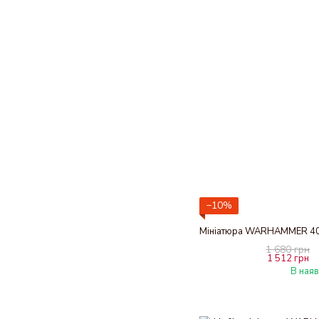
−10%
1 680 грн
1 512 грн
В наяв