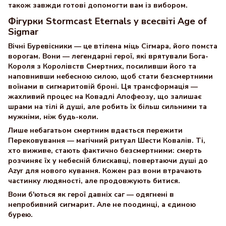
також завжди готові допомогти вам із вибором.
Фігурки Stormcast Eternals у всесвіті Age of
Sigmar
Вічні Буревісники — це втілена міць Сігмара, його помста
ворогам. Вони — легендарні герої, які врятували Бога-
Короля з Королівств Смертних, посиливши його та
наповнивши небесною силою, щоб стати безсмертними
воїнами в сигмаритовій броні. Ця трансформація —
жахливий процес на Ковадлі Апофеозу, що залишає
шрами на тілі й душі, але робить їх більш сильними та
мужніми, ніж будь-коли.
Лише небагатьом смертним вдається пережити
Перековування — магічний ритуал Шести Ковалів. Ті,
хто виживе, стають фактично безсмертними: смерть
розчиняє їх у небесній блискавці, повертаючи душі до
Azyr для нового кування. Кожен раз вони втрачають
частинку людяності, але продовжують битися.
Вони б'ються як герої давніх саг — одягнені в
непробивний сигмарит. Але не поодинці, а єдиною
бурею.