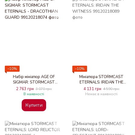
−10%
−10%
Набір мініатюр AGE OF
Мініатюра STORMCAST
SIGMAR: STORMCAST
ETERNALS: IRIDAN THE
ETERNALS - DRACOTHIAN
WITNESS
2 763 грн
4 131 грн
3 070 грн
4 590 грн
GUARD
В наявності
Немає в наявності
Купити