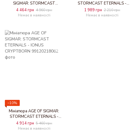
SIGMAR: STORMCAST
STORMCAST ETERNALS -
ETERNALS - STORMDRAKE
STORMSTRIKE CHARIOT
4 464 грн
1 989 грн
4 960 грн
2 210 грн
GUARD
Немає в наявності
Немає в наявності
−10%
Мініатюра AGE OF SIGMAR:
STORMCAST ETERNALS -
IONUS CRYPTBORN
4 914 грн
5 460 грн
Немає в наявності