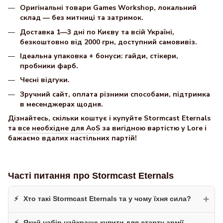
Оригінальні товари Games Workshop, локальний
склад — без митниці та затримок.
Доставка 1—3 дні по Києву та всій Україні,
безкоштовно від 2000 грн, доступний самовивіз.
Ідеальна упаковка + бонуси: гайди, стікери,
пробники фарб.
Чесні відгуки.
Зручний сайт, оплата різними способами, підтримка
в месенджерах щодня.
Дізнайтесь, скільки коштує і купуйте Stormcast Eternals
та
все необхідне для AoS
за вигідною вартістю у Lore і
бажаємо вдалих настільних партій!
Часті питання про Stormcast Eternals
+
Хто такі Stormcast Eternals та у чому їхня сила?
Який набір найкраще купити для старту армії