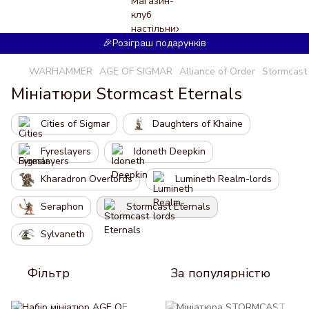
🎉Розіграш подарунків
WARHAMMER
AGE OF SIGMAR
Alliance of Order
Stormcast 
Мініатюри Stormcast Eternals
Cities of Sigmar
Daughters of Khaine
Fyreslayers
Idoneth Deepkin
Kharadron Overlords
Lumineth Realm-lords
Seraphon
Stormcast Eternals
Sylvaneth
Фільтр
За популярністю