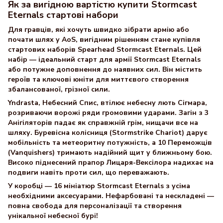
Як за вигідною вартістю купити Stormcast
Eternals стартові набори
Для гравців, які хочуть швидко зібрати армію або
почати шлях у AoS, вигідним рішенням стане купівля
стартових наборів Spearhead Stormcast Eternals. Цей
набір — ідеальний старт для армії Stormcast Eternals
або потужне доповнення до наявних сил. Він містить
героїв та ключові юніти для миттєвого створення
збалансованої, грізної сили.
Yndrasta, Небесний Спис, втілює небесну лють Сігмара,
розриваючи ворожі ряди громовими ударами. Загін з 3
Анігіляторів падає як справжній грім, нищачи все на
шляху. Буревісна колісниця (Stormstrike Chariot) дарує
мобільність та метеоритну потужність, а 10 Переможців
(Vanquishers) тримають надійний щит у ближньому бою.
Високо піднесений прапор Лицаря-Вексілора надихає на
подвиги навіть проти сил, що переважають.
У коробці — 16 мініатюр Stormcast Eternals з усіма
необхідними аксесуарами. Нефарбовані та нескладені —
повна свобода для персоналізації та створення
унікальної небесної бурі!