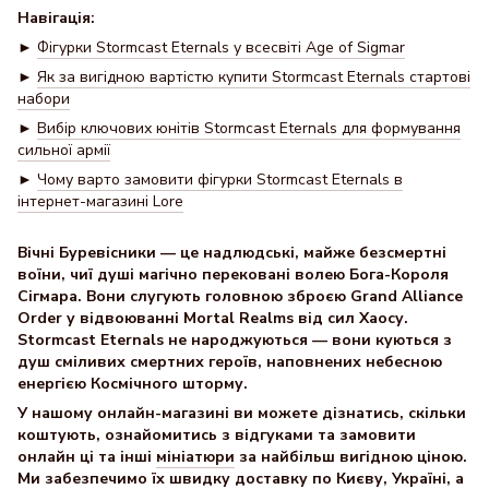
Навігація:
►
Фігурки Stormcast Eternals у всесвіті Age of Sigmar
►
Як за вигідною вартістю купити Stormcast Eternals стартові
набори
►
Вибір ключових юнітів Stormcast Eternals для формування
сильної армії
►
Чому варто замовити фігурки Stormcast Eternals в
інтернет-магазині Lore
Вічні Буревісники — це надлюдські, майже безсмертні
воїни, чиї душі магічно перековані волею Бога-Короля
Сігмара. Вони слугують головною зброєю Grand Alliance
Order у відвоюванні Mortal Realms від сил Хаосу.
Stormcast Eternals не народжуються — вони куються з
душ сміливих смертних героїв, наповнених небесною
енергією Космічного шторму.
У нашому онлайн-магазині ви можете дізнатись, скільки
коштують, ознайомитись з відгуками та замовити
онлайн ці та інші
мініатюри
за найбільш вигідною ціною.
Ми забезпечимо їх швидку доставку по Києву, Україні, а