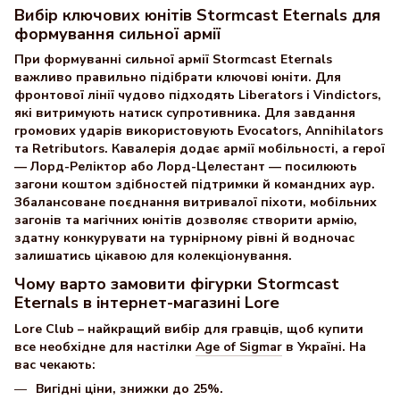
Вибір ключових юнітів Stormcast Eternals для
формування сильної армії
При формуванні сильної армії Stormcast Eternals
важливо правильно підібрати ключові юніти. Для
фронтової лінії чудово підходять Liberators і Vindictors,
які витримують натиск супротивника. Для завдання
громових ударів використовують Evocators, Annihilators
та Retributors. Кавалерія додає армії мобільності, а герої
— Лорд-Реліктор або Лорд-Целестант — посилюють
загони коштом здібностей підтримки й командних аур.
Збалансоване поєднання витривалої піхоти, мобільних
загонів та магічних юнітів дозволяє створити армію,
здатну конкурувати на турнірному рівні й водночас
залишатись цікавою для колекціонування.
Чому варто замовити фігурки Stormcast
Eternals в інтернет-магазині Lore
Lore Club – найкращий вибір для гравців, щоб купити
все необхідне для настілки
Age of Sigmar
в Україні. На
вас чекають:
Вигідні ціни, знижки до 25%.