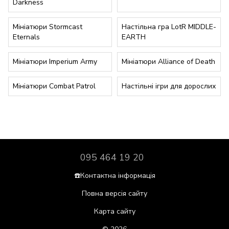
Darkness
Мініатюри Stormcast
Настільна гра LotR MIDDLE-
Eternals
EARTH
Мініатюри Imperium Army
Мініатюри Alliance of Death
Мініатюри Combat Patrol
Настільні ігри для дорослих
095 464 19 20
☎️Контактна інформація
Повна версія сайту
Карта сайту