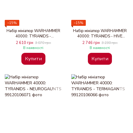
−15%
−15%
Набір мініатюр WARHAMMER
Набір мініатюр WARHAMMER
40000: TYRANIDS -
40000: TYRANIDS - HIVE
VENOMTHROPES
GUARD
2 610 грн
2 746 грн
3 070 грн
3 230 грн
В наявності
В наявності
Купити
Купити