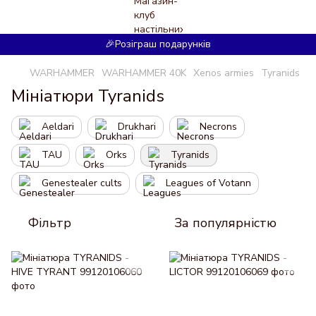
🎉Розіграш подарунків
WARHAMMER
WARHAMMER 40K
Xenos armies
Tyranids
Мініатюри Tyranids
Aeldari
Drukhari
Necrons
TAU
Orks
Tyranids
Genestealer cults
Leagues of Votann
Фільтр
За популярністю