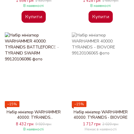
1 556 грн
1 428 грн
1 830 грн
1 680 грн
В наявності
В наявності
Купити
Купити
−15%
−15%
Набір мініатюр WARHAMMER
Набір мініатюр WARHAMMER
40000: TYRANIDS
40000: TYRANIDS - BIOVORE
BATTLEFORCE - TYRANID
8 432 грн
1 717 грн
9 920 грн
2 020 грн
SWARM
В наявності
Немає в наявності