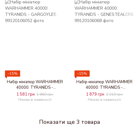
−15%
−15%
Набір мініатюр WARHAMMER
Набір мініатюр WARHAMMER
40000: TYRANIDS -
40000: TYRANIDS -
GARGOYLES
GENESTEALERS
1 581 грн
1 879 грн
1 860 грн
2 210 грн
Немає в наявності
Немає в наявності
Показати ще 3 товара