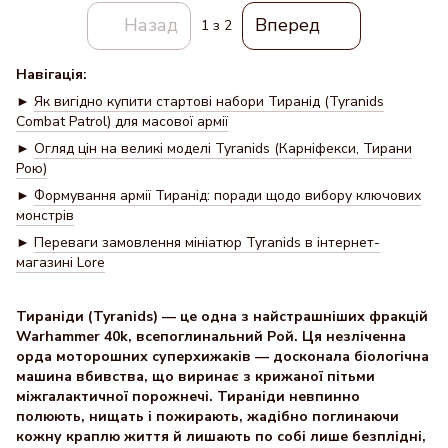
Назад
Вперед
1
з 2
Навігація:
►
Як вигідно купити стартові набори Тиранід (Tyranids
Combat Patrol) для масової армії
►
Огляд цін на великі моделі Tyranids (Карніфекси, Тирани
Рою)
►
Формування армії Тиранід: поради щодо вибору ключових
монстрів
►
Переваги замовлення мініатюр Tyranids в інтернет-
магазині Lore
Тираніди (Tyranids) — це одна з найстрашніших фракцій
Warhammer 40k, всепоглинальний Рой. Ця незліченна
орда моторошних суперхижаків — досконала біологічна
машина вбивства, що виринає з крижаної пітьми
міжгалактичної порожнечі. Тираніди невпинно
полюють, нищать і пожирають, жадібно поглинаючи
кожну краплю життя й лишають по собі лише безплідні,