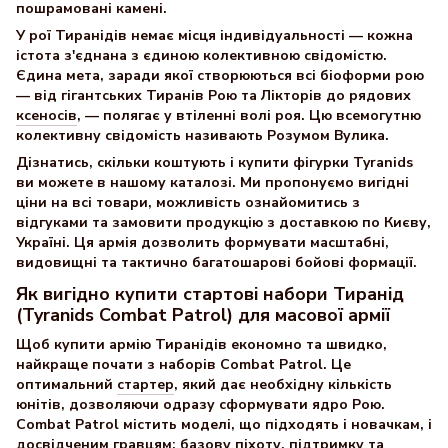
пошрамовані камені.
У рої Тиранідів немає місця індивідуальності — кожна
істота з'єднана з єдиною колективною свідомістю.
Єдина мета, заради якої створюються всі біоформи рою
— від гігантських Тиранів Рою та Лікторів до рядових
ксеносів
, — полягає у втіленні волі роя. Цю всемогутню
колективну свідомість називають Розумом Вулика.
Дізнатись, скільки коштують і купити фігурки Tyranids
ви можете в нашому каталозі. Ми пропонуємо вигідні
ціни на всі товари, можливість ознайомитись з
відгуками та замовити продукцію з доставкою по Києву,
Україні. Ця армія дозволить формувати масштабні,
видовищні та тактично багатошарові бойові формації.
Як вигідно купити стартові набори Тиранід
(Tyranids Combat Patrol) для масової армії
Щоб купити армію Тиранідів економно та швидко,
найкраще почати з наборів Combat Patrol. Це
оптимальний
стартер
, який дає необхідну кількість
юнітів, дозволяючи одразу сформувати ядро Рою.
Combat Patrol містить моделі, що підходять і новачкам, і
досвідченим гравцям: базову піхоту, підтримку та