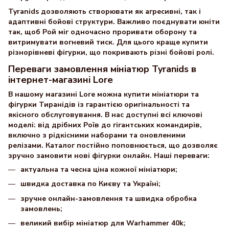
Tyranids дозволяють створювати як агресивні, так і
адаптивні бойові структури. Важливо поєднувати юніти
так, щоб Рой міг одночасно проривати оборону та
витримувати вогневий тиск. Для цього краще купити
різнорівневі фігурки, що покривають різні бойові ролі.
Переваги замовлення мініатюр Tyranids в
інтернет-магазині Lore
В нашому магазині Lore можна купити мініатюри та
фігурки Тиранідів із гарантією оригінальності та
якісного обслуговування. В нас доступні всі ключові
моделі: від дрібних Роїв до гігантських командирів,
включно з рідкісними наборами та оновленими
релізами. Каталог постійно поповнюється, що дозволяє
зручно замовити нові фігурки онлайн. Наші переваги:
актуальна та чесна ціна кожної мініатюри;
швидка доставка по Києву та Україні;
зручне онлайн-замовлення та швидка обробка
замовлень;
великий вибір мініатюр для Warhammer 40k;