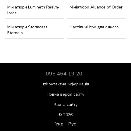
Мініатюри Lumineth Realm-
Мініатюри Alliance of Order
lords
Мініатюри Stormcast
Настільні ігри для одного
Eternals
095 464 19 20
☎️Контактна інформація
Повна версія сайту
Карта сайту
© 2026
Укр
Рус