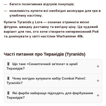
багато позитивних відгуків покупців;
можливість купити всі необхідні аксесуари для гри в
улюблену настілку.
Купити Tyranids у Lore — означає отримати якісні
фігурки, швидку доставку та вигідну ціну. Це чудовий
варіант для тих, хто хоче створити непереможний Рой
та домінувати у світі настілки Warhammer 40k.
Часті питання про Тиранідів (Tyranids)
Що таке «Синаптичний зв'язок» в армії
+
Тиранідів?
Чому вигідно купувати набір Combat Patrol:
Це ключова механіка фракції. Дрібні істоти (термаганти,
+
Tyranids?
хормаганти) діють ефективно лише під контролем Розуму
Вулика через синаптичних істот, таких як Тиран Рою або
Які фарби найкраще підходять для фарбування
Набір
Combat Patrol
— це найкращий спосіб швидко
+
Зоантропи. Знаходячись у радіусі синапсу, армія стає
Тиранідів?
збільшити чисельність Рою. Він включає велику кількість
несприйнятливою до перевірок бойового духу та отримує
базової піхоти та великих монстрів-лідерів. Купівля такого
тактичні бонуси. Без синапсу Рой впадає в інстинктивну