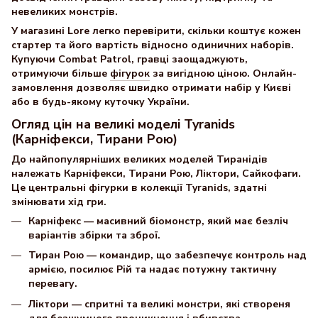
невеликих монстрів.
У магазині Lore легко перевірити, скільки коштує кожен
стартер та його вартість відносно одиничних наборів.
Купуючи Combat Patrol, гравці заощаджують,
отримуючи більше
фігурок
за вигідною ціною. Онлайн-
замовлення дозволяє швидко отримати набір у Києві
або в будь-якому куточку України.
Огляд цін на великі моделі Tyranids
(Карніфекси, Тирани Рою)
До найпопулярніших великих моделей Тиранідів
належать Карніфекси, Тирани Рою, Ліктори, Сайкофаги.
Це центральні фігурки в колекції Tyranids, здатні
змінювати хід гри.
Карніфекс — масивний біомонстр, який має безліч
варіантів збірки та зброї.
Тиран Рою — командир, що забезпечує контроль над
армією, посилює Рій та надає потужну тактичну
перевагу.
Ліктори — спритні та великі монстри, які створеня