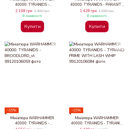
40000: TYRANIDS -
40000: TYRANIDS - PARASITE
DEATHLEAPER
OF MORTREX
2 108 грн
1 428 грн
2 480 грн
1 680 грн
В наявності
В наявності
Купити
Купити
−15%
−15%
Мініатюра WARHAMMER
Мініатюра WARHAMMER
40000: TYRANIDS -
40000: TYRANIDS - TYRANID
BROODLORD_st
PRIME WITH LASH WHIP