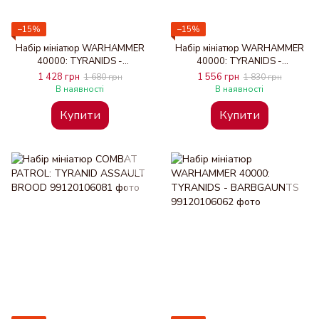
−15%
−15%
Набір мініатюр WARHAMMER
Набір мініатюр WARHAMMER
40000: TYRANIDS -
40000: TYRANIDS -
NEUROGAUNTS
TERMAGANTS
1 428 грн
1 556 грн
1 680 грн
1 830 грн
В наявності
В наявності
Купити
Купити