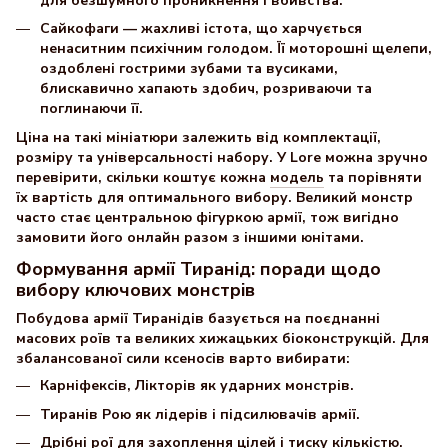
для безшумного проникнення і вбивства.
Сайкофаги — жахливі істота, що харчується
ненаситним психічним голодом. Її моторошні щелепи,
оздоблені гострими зубами та вусиками,
блискавично хапають здобич, розриваючи та
поглинаючи її.
Ціна на такі мініатюри залежить від комплектації,
розміру та універсальності набору. У Lore можна зручно
перевірити, скільки коштує кожна
модель
та порівняти
їх вартість для оптимального вибору. Великий монстр
часто стає центральною фігуркою армії, тож вигідно
замовити його онлайн разом з іншими юнітами.
Формування армії Тиранід: поради щодо
вибору ключових монстрів
Побудова армії Тиранідів базується на поєднанні
масових роїв та великих хижацьких біоконструкцій. Для
збалансованої сили ксеносів варто вибирати:
Карніфексів, Лікторів як ударних монстрів.
Тиранів Рою як лідерів і підсилювачів армії.
Дрібні рої для захоплення цілей і тиску кількістю.