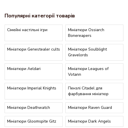
Для Тиранідів ідеально підходять фарби типу
Contrast
від
стартера в Lore Club обходиться значно дешевше, ніж
поведінку.
Citadel, оскільки їхні органічні форми (шкіра, хітин, луска)
придбання всіх моделей окремо, і одразу дає вам готову
Популярні категорії товарів
мають багато заглиблень. Це дозволяє швидко та ефектно
армію для невеликих форматів ігор.
пофарбувати десятки моделей піхоти. Для панцирів часто
обирають яскраві, глянцеві кольори, щоб підкреслити їхнє
Сімейні настільні ігри
Мініатюри Ossiarch
інопланетне походження. Всі необхідні аксесуари можна
Bonereapers
замовити онлайн разом із фігурками.
Мініатюри Genestealer cults
Мініатюри Soulblight
Gravelords
Мініатюри Aeldari
Мініатюри Leagues of
Votann
Мініатюри Imperial Knights
Пензлі Citadel для
фарбування мініатюр
Мініатюри Deathwatch
Мініатюри Raven Guard
Мініатюри Gloomspite Gitz
Мініатюри Dark Angels