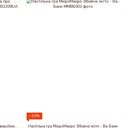
−10%
Настільна гра Камера! Мотор! Гра про Кіновиробництво(українська версія)
Настільна гра МікроМакро: Вбивче місто - Ва-Банк