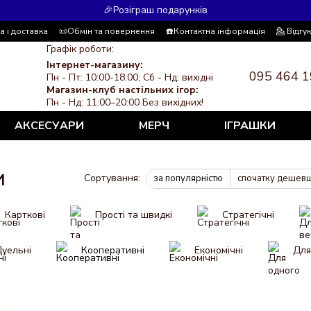
🎉Розіграш подарунків
а і доставка
📜Обмін та повернення
☎️Контактна інформація
💁 Відгу
 система знижок
ЗМІ про нас
Політика конфіденційності
Графік роботи:
Інтернет-магазину:
095 464 1
Пн - Пт: 10:00-18:00; Сб - Нд: вихідні
Магазин-клуб настільних ігор:
Пн - Нд: 11:00–20:00 Без вихідних!
АКСЕСУАРИ
МЕРЧ
ІГРАШКИ
и
Сортування:
за популярністю
спочатку дешев
Карткові
Прості та швидкі
Cтратегічні
уельні
Кооперативні
Економічні
Для