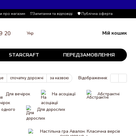
ки про магазин
⁉️Запитання та відповіді
🛡️ Публічна оферта
9 20
Мій кошик
Укр
STARCRAFT
ПЕРЕДЗАМОВЛЕННЯ
Відображення:
ше
спочатку дорожчі
за назвою
Для вечірок
На асоціації
Абстрактні
 одного
Для дорослих