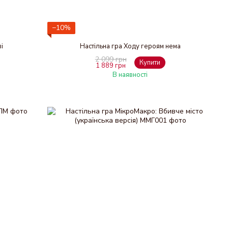
−10%
і
Настільна гра Ходу героям нема
2 099 грн
Купити
1 889 грн
В наявності