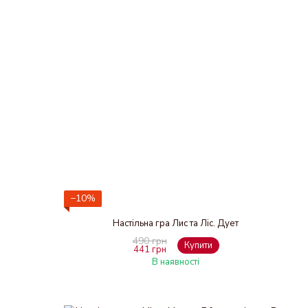
−10%
Настільна гра Лис та Ліс. Дует
490 грн
Купити
441 грн
В наявності