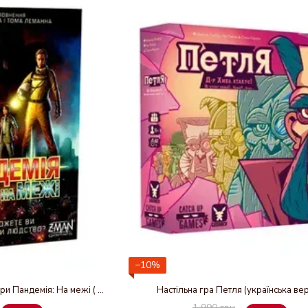
−10%
Доповнення до настільної гри Пандемія: На межі ( українська версія)
Настільна гра Петля (українська вер
1 990 грн