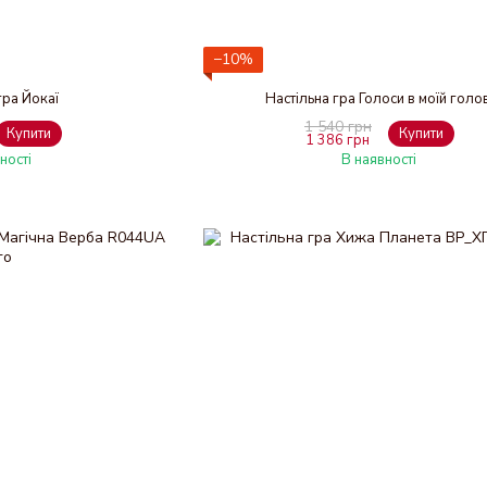
−10%
гра Йокаї
Настільна гра Голоси в моїй голов
1 540 грн
Купити
Купити
1 386 грн
ності
В наявності