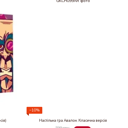
−10%
сія)
Настільна гра Авалон. Класична версія
799 грн