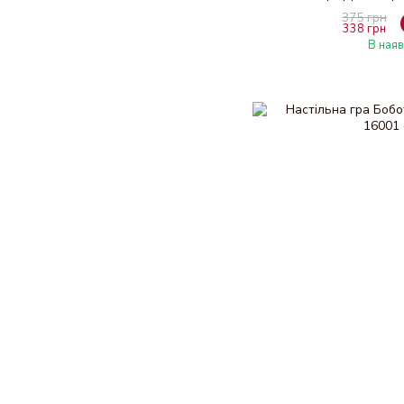
375 грн
338 грн
В наяв