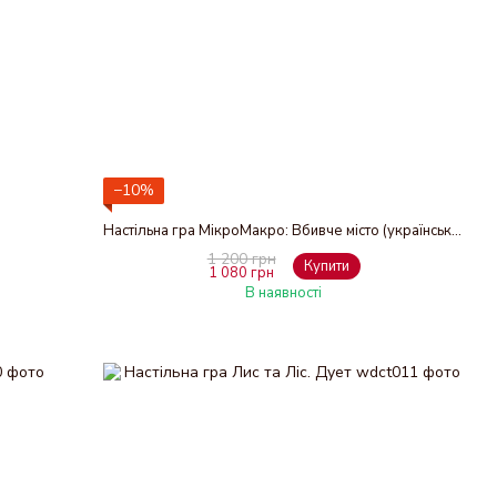
−10%
Настільна гра МікроМакро: Вбивче місто (українська версія)
1 200 грн
Купити
1 080 грн
В наявності