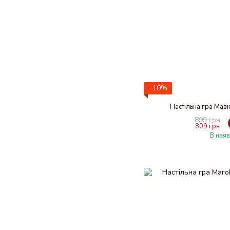
−10%
Настільна гра Мав
899 грн
809 грн
В наяв