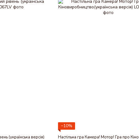
−10%
вень (українська версія)