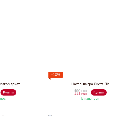
−10%
а МагоМаркет
Настільна гра Лис та Ліс
490 грн
Купити
Купити
441 грн
ності
В наявності