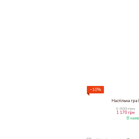
−10%
Настільна гр
1 300 грн
1 170 грн
В наяв