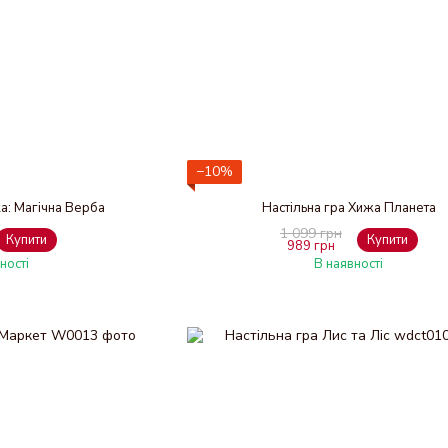
−10%
ка: Магічна Верба
Настільна гра Хижа Планета
1 099 грн
Купити
Купити
989 грн
ності
В наявності