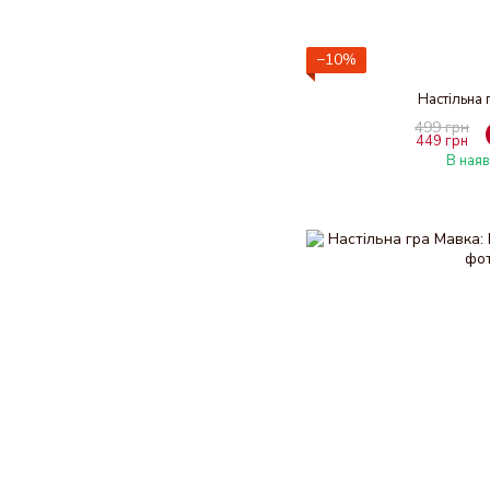
−10%
Настільна 
499 грн
449 грн
В наяв