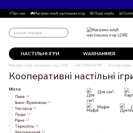
Перейти до основного контенту
⚡Про нас
🎮Магазин-клуб настільних ігор
🎲 Події клубу
🤝Оплат
📚Блог
Автор блогу
📰 Угода користувача
💸 Накопичувальна
НАСТІЛЬНІ ІГРИ
WARHAMMER
Магазин-клуб настільних ігор LORE
НАСТІЛЬНІ ІГРИ
Кооперативні
Кооперативні настільні ігр
Місто
Для сім'ї
Львів
24
Івано-Франківськ
24
Мафія
Д
Ужгород
24
Луцьк
24
Рівне
24
Тернопіль
24
Хмельницький
24