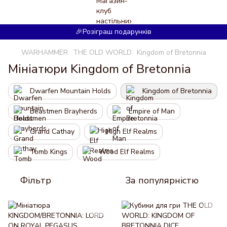
🎉Розіграш подарунків
WARHAMMER
THE OLD WORLD
Kingdom of Bretonnia
Мініатюри Kingdom of Bretonnia
Dwarfen Mountain Holds
Kingdom of Bretonnia
Beastmen Brayherds
Empire of Man
Grand Cathay
High Elf Realms
Tomb Kings
Wood Elf Realms
Фільтр
За популярністю