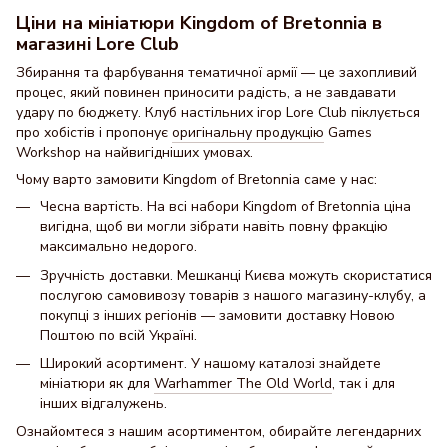
Ціни на мініатюри Kingdom of Bretonnia в
магазині Lore Club
Збирання та фарбування тематичної армії — це захопливий
процес, який повинен приносити радість, а не завдавати
удару по бюджету. Клуб настільних ігор Lore Club піклується
про хобістів і пропонує
оригінальну продукцію
Games
Workshop на найвигідніших умовах.
Чому варто замовити Kingdom of Bretonnia саме у нас:
Чесна вартість. На всі набори Kingdom of Bretonnia ціна
вигідна, щоб ви могли зібрати навіть повну фракцію
максимально недорого.
Зручність доставки. Мешканці Києва можуть скористатися
послугою самовивозу товарів з нашого магазину-клубу, а
покупці з інших регіонів — замовити доставку Новою
Поштою по всій Україні.
Широкий асортимент. У нашому каталозі знайдете
мініатюри як для
Warhammer The Old World
, так і для
інших відгалужень.
Ознайомтеся з нашим асортиментом, обирайте легендарних