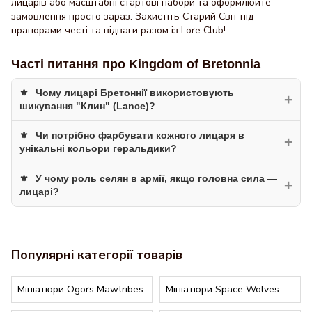
лицарів або масштабні стартові набори та оформлюйте
замовлення просто зараз. Захистіть Старий Світ під
прапорами честі та відваги разом із Lore Club!
Часті питання про Kingdom of Bretonnia
Чому лицарі Бретоннії використовують
+
шикування "Клин" (Lance)?
Чи потрібно фарбувати кожного лицаря в
Шикування "Lance formation" — це унікальна тактика
+
унікальні кольори геральдики?
Бретоннії у The Old World. Вона дозволяє максимізувати
кількість атак при чарджі і робить бретонську кавалерію
У чому роль селян в армії, якщо головна сила —
За лором кожен лицар — це дворянин зі своїм гербом,
+
найпотужнішою силою.
лицарі?
тому армія часто виглядає дуже строкато. Проте ви
можете обрати єдину кольорову схему одного герцогства
Селяни виконують роль "щита". Вони утримують позиції
для спрощення фарбування.
та приймають на себе основний удар, поки лицарі
Популярні категорії товарів
маневрують для вирішального удару у фланг
супротивника.
Мініатюри Ogors Mawtribes
Мініатюри Space Wolves