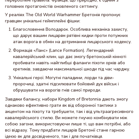
перероблені правила. Фракція, що природно, є одним з
головних протагоністів оновленого сеттингу.
У реаліях The Old World Warhammer Бретонія пропонує
гравцям унікальні геймплейні фішки:
Благословення Володарок. Особлива механіка захисту,
що дарує вашим лицарям рятівні кидки проти потужних
атак ворога в обмін на дотримання лицарського кодексу.
Формація «Ланс» (Lance Formation). Легендарний
кавалерійський клин, що дає змогу бретонській кінноті
пробивати навіть найглибші фаланги піхоти орків або
єретиків, завдаючи максимальної шкоди під час чарджу.
Унікальні герої. Могутні паладини, лорди та діви-
пророчиці, здатні підсилювати бойовий дух військ і
обрушувати на ворогів гнів самої природи.
Завдяки балансу, набори Kingdom of Bretonnia дають змогу
однаково ефективно грати як від оборонної тактики з
акцентом на піхоту та требушети, так і від ультраагресивного
кавалерійського стилю. Ви можете гнучко комбінувати між
собою загони, використовуючи лише ті, що вам потрібні, або
всі відразу. Тому придбати лицарів Бретонії стане гарною
ідеєю як для досвідченого, так і для початківця.