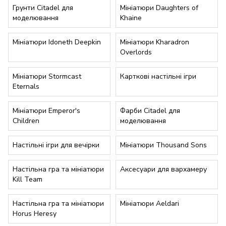
Грунти Citadel для
Мініатюри Daughters of
моделювання
Khaine
Мініатюри Idoneth Deepkin
Мініатюри Kharadron
Overlords
Мініатюри Stormcast
Карткові настільні ігри
Eternals
Мініатюри Emperor's
Фарби Citadel для
Children
моделювання
Настільні ігри для вечірки
Мініатюри Thousand Sons
Настільна гра та мініатюри
Аксесуари для вархамеру
Kill Team
Настільна гра та мініатюри
Мініатюри Aeldari
Horus Heresy