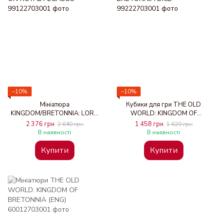
−10%
−10%
Мініатюра
Кубики для гри THE OLD
KINGDOM/BRETONNIA: LORD
WORLD: KINGDOM OF
ON ROYAL PEGASUS
BRETONNIA DICE
2 376 грн
1 458 грн
2 640 грн
1 620 грн
В наявності
В наявності
Купити
Купити