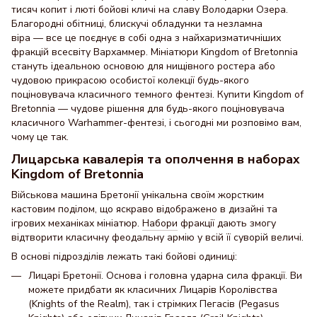
тисяч копит і люті бойові кличі на славу Володарки Озера.
Благородні обітниці, блискучі обладунки та незламна
віра — все це поєднує в собі одна з найхаризматичніших
фракцій всесвіту Вархаммер. Мініатюри Kingdom of Bretonnia
стануть ідеальною основою для нищівного ростера або
чудовою прикрасою особистої колекції будь-якого
поціновувача класичного темного фентезі. Купити Kingdom of
Bretonnia — чудове рішення для будь-якого поціновувача
класичного Warhammer-фентезі, і сьогодні ми розповімо вам,
чому це так.
Лицарська кавалерія та ополчення в наборах
Kingdom of Bretonnia
Військова машина Бретонії унікальна своїм жорстким
кастовим поділом, що яскраво відображено в дизайні та
ігрових механіках мініатюр.
Набори
фракції дають змогу
відтворити класичну феодальну армію у всій її суворій величі.
В основі підрозділів лежать такі бойові одиниці:
Лицарі Бретонії. Основа і головна ударна сила фракції. Ви
можете придбати як класичних Лицарів Королівства
(Knights of the Realm), так і стрімких Пегасів (Pegasus