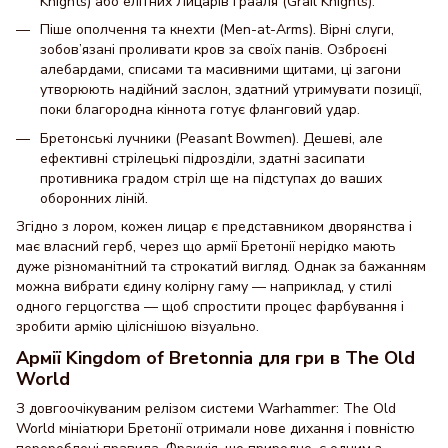
Knights) або елітних Лицарів Грааля (Grail Knights).
Піше ополчення та кнехти (Men-at-Arms). Вірні слуги,
зобов’язані проливати кров за своїх панів. Озброєні
алебардами, списами та масивними щитами, ці загони
утворюють надійний заслон, здатний утримувати позиції,
поки благородна кіннота готує фланговий удар.
Бретонські лучники (Peasant Bowmen). Дешеві, але
ефективні стрілецькі підрозділи, здатні засипати
противника градом стріл ще на підступах до ваших
оборонних ліній.
Згідно з лором, кожен лицар є представником дворянства і
має власний герб, через що армії Бретонії нерідко мають
дуже різноманітний та строкатий вигляд. Однак за бажанням
можна вибрати єдину колірну гаму — наприклад, у стилі
одного герцогства — щоб спростити процес фарбування і
зробити армію ціліснішою візуально.
Армії Kingdom of Bretonnia для гри в The Old
World
З довгоочікуваним релізом системи Warhammer: The Old
World мініатюри Бретонії отримали нове дихання і повністю