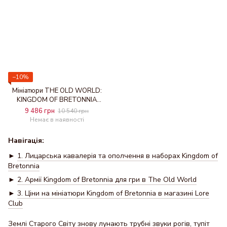
−10%
Мініатюри THE OLD WORLD:
KINGDOM OF BRETONNIA
(ENG)
9 486 грн
10 540 грн
Немає в наявності
Навігація:
►
1. Лицарська кавалерія та ополчення в наборах Kingdom of
Bretonnia
►
2. Армії Kingdom of Bretonnia для гри в The Old World
►
3. Ціни на мініатюри Kingdom of Bretonnia в магазині Lore
Club
Землі Старого Світу знову лунають трубні звуки рогів, тупіт