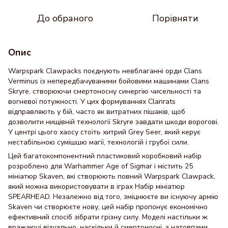
До обраного
Порівняти
Опис
Warpspark Clawpacks поєднують невблаганні орди Clans
Verminus із непередбачуваними бойовими машинами Clans
Skryre, створюючи смертоносну синергію чисельності та
вогневої потужності. У цих формуваннях Clanrats
відправляють у бій, часто як витратних пішаків, щоб
дозволити нищівній технології Skryre завдати шкоди ворогові.
У центрі цього хаосу стоїть хитрий Grey Seer, який керує
нестабільною сумішшю магії, технологій і грубої сили.
Цей багатокомпонентний пластиковий коробковий набір
розроблено для Warhammer Age of Sigmar і містить 25
мініатюр Skaven, які створюють повний Warpspark Clawpack,
який можна використовувати в іграх Набір мініатюр
SPEARHEAD. Незалежно від того, зміцнюєте ви існуючу армію
Skaven чи створюєте нову, цей набір пропонує економічно
ефективний спосіб зібрати грізну силу. Моделі настільки ж
вражаючі візуально, наскільки й смертоносні, з натовпами