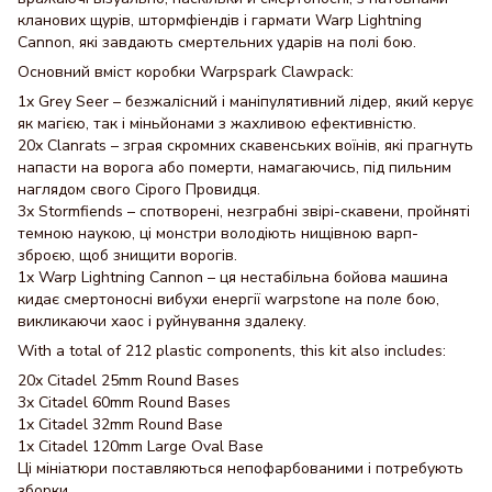
кланових щурів, штормфіендів і гармати Warp Lightning
Cannon, які завдають смертельних ударів на полі бою.
Основний вміст коробки Warpspark Clawpack:
1x Grey Seer – безжалісний і маніпулятивний лідер, який керує
як магією, так і міньйонами з жахливою ефективністю.
20x Clanrats – зграя скромних скавенських воїнів, які прагнуть
напасти на ворога або померти, намагаючись, під пильним
наглядом свого Сірого Провидця.
3x Stormfiends – спотворені, незграбні звірі-скавени, пройняті
темною наукою, ці монстри володіють нищівною варп-
зброєю, щоб знищити ворогів.
1x Warp Lightning Cannon – ця нестабільна бойова машина
кидає смертоносні вибухи енергії warpstone на поле бою,
викликаючи хаос і руйнування здалеку.
With a total of 212 plastic components, this kit also includes:
20x Citadel 25mm Round Bases
3x Citadel 60mm Round Bases
1x Citadel 32mm Round Base
1x Citadel 120mm Large Oval Base
Ці мініатюри поставляються непофарбованими і потребують
зборки.