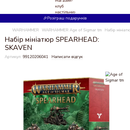
🎉Розіграш подарунків
WARHAMMER
WARHAMMER Age of Sigmar tm
Набір мініа
Набір мініатюр SPEARHEAD:
SKAVEN
Артикул:
99120206041
Написати відгук