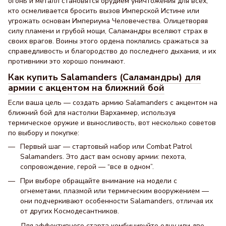
огонь и металл становятся орудием уничтожения для всех,
кто осмеливается бросить вызов Имперской Истине или
угрожать основам Империума Человечества. Олицетворяя
силу пламени и грубой мощи, Саламандры вселяют страх в
своих врагов. Воины этого ордена поклялись сражаться за
справедливость и благородство до последнего дыхания, и их
противники это хорошо понимают.
Как купить Salamanders (Саламандры) для
армии с акцентом на ближний бой
Если ваша цель — создать армию Salamanders с акцентом на
ближний бой для настолки Вархаммер, используя
термическое оружие и выносливость, вот несколько советов
по выбору и покупке:
Первый шаг — стартовый набор или Combat Patrol
Salamanders. Это даст вам основу армии: пехота,
сопровождение, герой — “все в одном”.
При выборе обращайте внимание на модели с
огнеметами, плазмой или термическим вооружением —
они подчеркивают особенности Salamanders, отличая их
от других Космодесантников.
Для эффективного старта комбинируйте одну или две