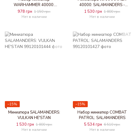
WARHAMMER 40000:
40000: SALAMANDERS -
SALAMANDERS - PRIMARIS
ADRAX AGATONE
978 грн
1 530 грн
1 150 грн
1 800 грн
UPGRADES/TRANSFRS
Нет в наличии
Нет в наличии
−15%
−15%
Миниатюра SALAMANDERS:
Набор миниатюр COMBAT
VULKAN HE'STAN
PATROL: SALAMANDERS
1 530 грн
5 534 грн
1 800 грн
6 510 грн
Нет в наличии
Нет в наличии