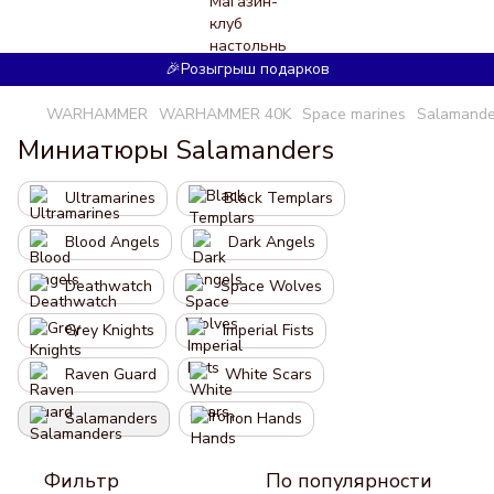
🎉Розыгрыш подарков
WARHAMMER
WARHAMMER 40K
Space marines
Salamande
Миниатюры Salamanders
Ultramarines
Black Templars
Blood Angels
Dark Angels
Deathwatch
Space Wolves
Grey Knights
Imperial Fists
Raven Guard
White Scars
Salamanders
Iron Hands
Фильтр
По популярности