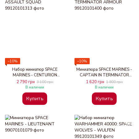
−10%
−10%
Набор миниатюр SPACE
Миниатюра SPACE MARINES -
MARINES - CENTURION
CAPTAIN IN TERMINATOR
ASSAULT SQUAD
ARMOUR
2 790 грн
1 620 грн
3 100 грн
1 800 грн
В наличии
В наличии
Купить
Купить