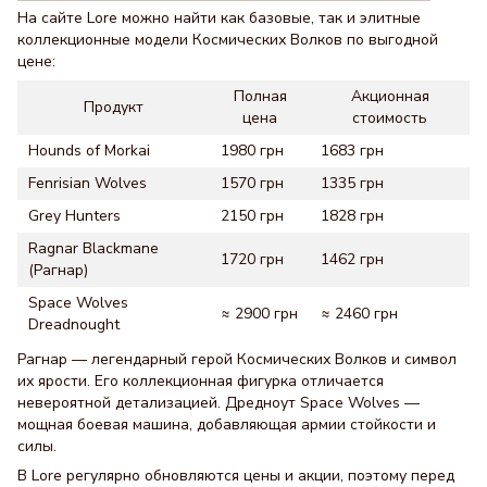
На сайте Lore можно найти как базовые, так и элитные
коллекционные модели Космических Волков по выгодной
цене:
Полная
Акционная
Продукт
цена
стоимость
Hounds of Morkai
1980 грн
1683 грн
Fenrisian Wolves
1570 грн
1335 грн
Grey Hunters
2150 грн
1828 грн
Ragnar Blackmane
1720 грн
1462 грн
(Рагнар)
Space Wolves
≈ 2900 грн
≈ 2460 грн
Dreadnought
Рагнар — легендарный герой Космических Волков и символ
их ярости. Его коллекционная фигурка отличается
невероятной детализацией. Дредноут Space Wolves —
мощная боевая машина, добавляющая армии стойкости и
силы.
В Lore регулярно обновляются цены и акции, поэтому перед