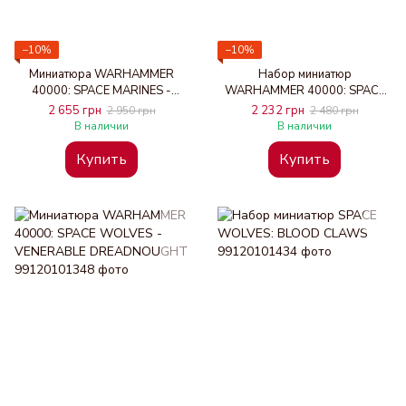
−10%
−10%
Миниатюра WARHAMMER
Набор миниатюр
40000: SPACE MARINES -
WARHAMMER 40000: SPACE
VINDICATOR
WOLVES - THUNDERWOLF
2 655 грн
2 232 грн
2 950 грн
2 480 грн
CAVALRY
В наличии
В наличии
Купить
Купить