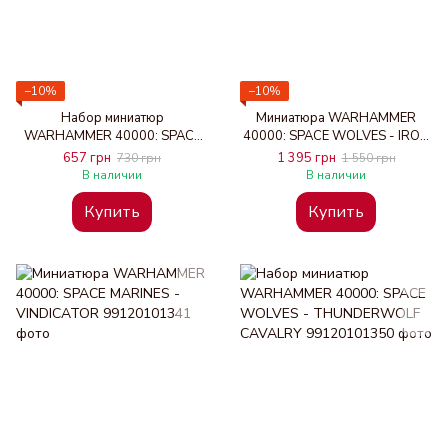
−10%
−10%
Набор миниатюр
Миниатюра WARHAMMER
WARHAMMER 40000: SPACE
40000: SPACE WOLVES - IRON
WOLVES - PRIMARIS
PRIEST
657 грн
1 395 грн
730 грн
1 550 грн
UPGRADES
В наличии
В наличии
Купить
Купить