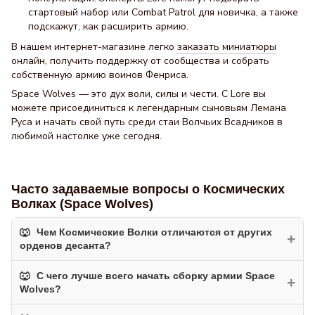
стартовый набор или Combat Patrol для новичка, а также
подскажут, как расширить армию.
В нашем интернет-магазине легко
заказать миниатюры
онлайн, получить поддержку от сообщества и собрать
собственную армию воинов Фенриса.
Space Wolves — это дух воли, силы и чести. С Lore вы
можете присоединиться к легендарным сыновьям Лемана
Руса и начать свой путь среди стаи Волчьих Всадников в
любимой настолке уже сегодня.
Часто задаваемые вопросы о Космических
Волках (Space Wolves)
Чем Космические Волки отличаются от других
+
орденов десанта?
С чего лучше всего начать сборку армии Space
Космические Волки — это уникальное сочетание
+
Wolves?
дисциплины Астартес и дикой ярости воинов Фенриса. В
игре они делают ставку на агрессивный ближний бой и