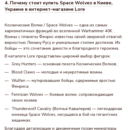
4. Почему стоит купить Space Wolves в Киеве,
Украине в интернет-магазине Lore
Космические Волки / Space Wolves — одна из самых
харизматичных
фракций
во вселенной Warhammer 40K.
Воины с планеты Фенрис известны своей звериной отвагой,
верностью Леману Русу и уникальным стилем доспехов. Их
бойцы — это сочетание дикости и благородного героизма.
В каталоге Lore представлен широкий выбор фигурок:
Grey Hunters — основная пехота Космических Волков.
Blood Claws — молодые и неукротимые воины.
Wulfen — мутировавшие бойцы, одержимые яростью
Фенриса.
Fenrisian Wolves — боевые волки, сопровождающие
своих хозяев.
Thunderwolf Cavalry (Волчья Кавалерия) — легендарная
конница Space Wolves, несущаяся в бой на гигантских
хищниках.
Благодаря детализации и динамичным позам миниатюры