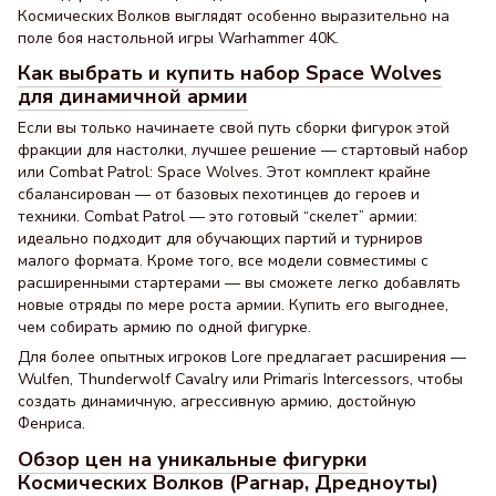
Космических Волков выглядят особенно выразительно на
поле боя настольной игры Warhammer 40K.
Как выбрать и купить набор Space Wolves
для динамичной армии
Если вы только начинаете свой путь сборки фигурок этой
фракции для настолки, лучшее решение — стартовый набор
или Combat Patrol: Space Wolves. Этот комплект крайне
сбалансирован — от базовых пехотинцев до героев и
техники. Combat Patrol — это готовый “скелет” армии:
идеально подходит для обучающих партий и турниров
малого формата. Кроме того, все модели совместимы с
расширенными стартерами — вы сможете легко добавлять
новые отряды по мере роста армии. Купить его выгоднее,
чем собирать армию по одной фигурке.
Для более опытных игроков Lore предлагает расширения —
Wulfen, Thunderwolf Cavalry или Primaris Intercessors, чтобы
создать динамичную, агрессивную армию, достойную
Фенриса.
Обзор цен на уникальные фигурки
Космических Волков (Рагнар, Дредноуты)