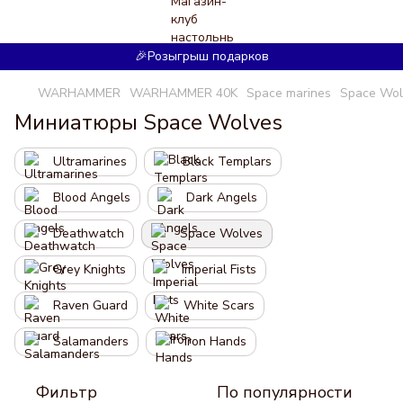
🎉Розыгрыш подарков
WARHAMMER
WARHAMMER 40K
Space marines
Space Wol
Миниатюры Space Wolves
Ultramarines
Black Templars
Blood Angels
Dark Angels
Deathwatch
Space Wolves
Grey Knights
Imperial Fists
Raven Guard
White Scars
Salamanders
Iron Hands
Фильтр
По популярности