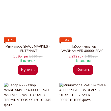
−10%
−10%
Миниатюра SPACE MARINES -
Набор миниатюр
LIEUTENANT
WARHAMMER 40000: SPACE
WOLVES - WULFEN
1 395 грн
2 232 грн
1 550 грн
2 480 грн
В наличии
В наличии
Купить
Купить