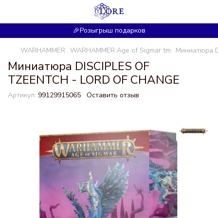
🎉Розыгрыш подарков
WARHAMMER
WARHAMMER Age of Sigmar tm
Миниатюра D
Миниатюра DISCIPLES OF
TZEENTCH - LORD OF CHANGE
Артикул:
99129915065
Оставить отзыв