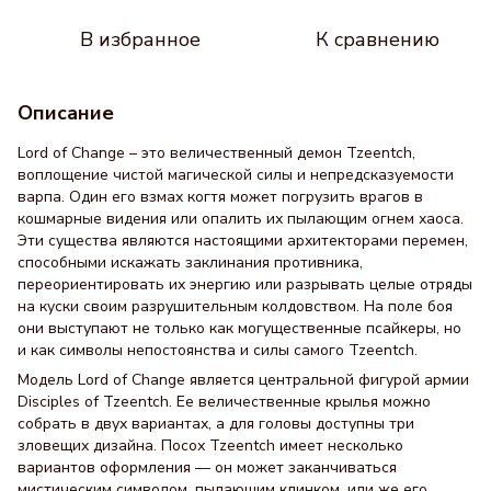
В избранное
К сравнению
Описание
Lord of Change – это величественный демон Tzeentch,
воплощение чистой магической силы и непредсказуемости
варпа. Один его взмах когтя может погрузить врагов в
кошмарные видения или опалить их пылающим огнем хаоса.
Эти существа являются настоящими архитекторами перемен,
способными искажать заклинания противника,
переориентировать их энергию или разрывать целые отряды
на куски своим разрушительным колдовством. На поле боя
они выступают не только как могущественные псайкеры, но
и как символы непостоянства и силы самого Tzeentch.
Модель Lord of Change является центральной фигурой армии
Disciples of Tzeentch. Ее величественные крылья можно
собрать в двух вариантах, а для головы доступны три
зловещих дизайна. Посох Tzeentch имеет несколько
вариантов оформления — он может заканчиваться
мистическим символом, пылающим клинком, или же его