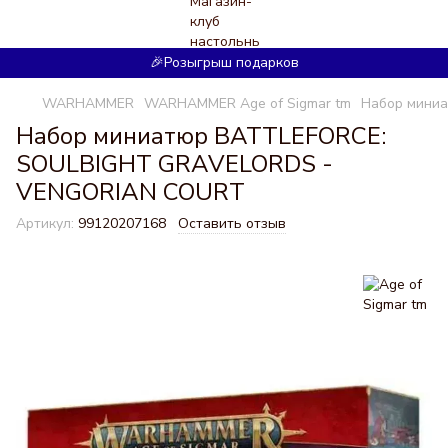
🎉Розыгрыш подарков
WARHAMMER
WARHAMMER Age of Sigmar tm
Набор мини
Набор миниатюр BATTLEFORCE:
SOULBIGHT GRAVELORDS -
VENGORIAN COURT
Артикул:
99120207168
Оставить отзыв