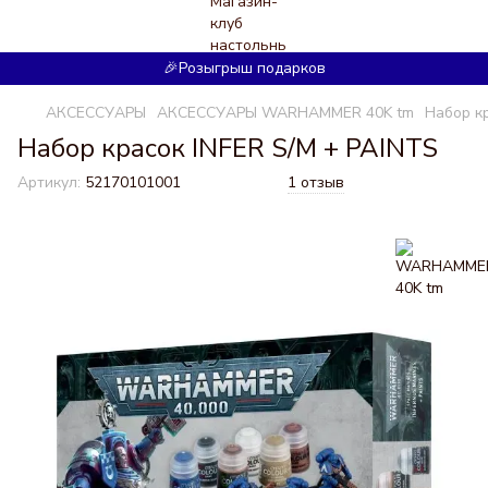
🎉Розыгрыш подарков
АКСЕССУАРЫ
АКСЕССУАРЫ WARHAMMER 40K tm
Набор к
Набор красок INFER S/M + PAINTS
Артикул:
52170101001
1 отзыв