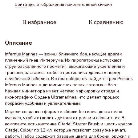
Войти
для отображения накопительной скидки
%
В избранное
К сравнению
Описание
Infernus Marines — воины ближнего боя, несущие врагам
пламенный гнев Империума. Их пиропатроны испускают
струи раскаленного прометия, выжигающие укрепления и
траншеи, заставляя любого противника дрожать перед
неизбежной гибелью. В этом наборе вы найдете трех Primaris
Infernus Marines в динамических позах, готовых к бою.
Каждая миниатюра имеет четкую маркировку отряда и
иконографию Ордена Ultramarines, что делает процесс
покраски удобным и увлекательным.
Модели созданы в формате сборки без клея: достаточно
кусачек, чтобы отделить детали от рамки и сложить их. В
комплекте есть кисточка Citadel Starter Brush и шесть красок
Citadel Colour по 12 мл, которые позволят сразу же начать
работу. Набор содержит базовые цвета для брони, оружия и