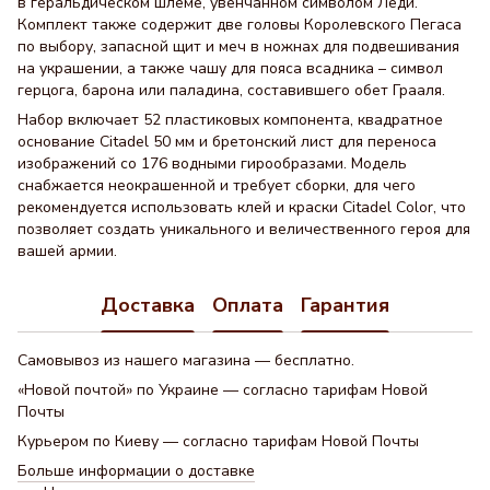
в геральдическом шлеме, увенчанном символом Леди.
Комплект также содержит две головы Королевского Пегаса
по выбору, запасной щит и меч в ножнах для подвешивания
на украшении, а также чашу для пояса всадника – символ
герцога, барона или паладина, составившего обет Грааля.
Набор включает 52 пластиковых компонента, квадратное
основание Citadel 50 мм и бретонский лист для переноса
изображений со 176 водными гирообразами. Модель
снабжается неокрашенной и требует сборки, для чего
рекомендуется использовать клей и краски Citadel Color, что
позволяет создать уникального и величественного героя для
вашей армии.
Доставка
Оплата
Гарантия
Самовывоз из нашего магазина — бесплатно.
«Новой почтой» по Украине — согласно тарифам Новой
Почты
Курьером по Киеву — согласно тарифам Новой Почты
Больше информации о доставке