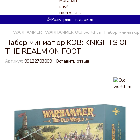
🎉Розыгрыш подарков
WARHAMMER
WARHAMMER Old world tm
Набор миниатюр
Набор миниатюр KOB: KNIGHTS OF
THE REALM ON FOOT
Артикул:
99122703009
Оставить отзыв