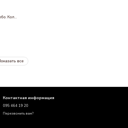
Настольная игра Спящие Боги. Дальнее небо. Коллекционное издание (украинская версия
оказать все
Контактная информация
095 464 19 20
Перезвонить вам?