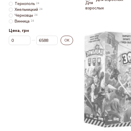
Тернополь
24
Хмельницкий
24
Черновцы
24
Винница
24
Цена, грн
От Цена, грн
До Цена, грн
OK