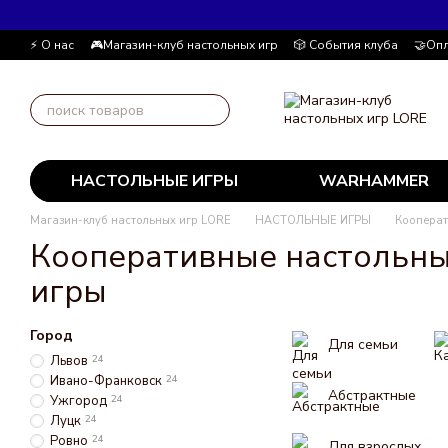
Перейти к основному контенту
⚡ О нас
🎮Магазин-клуб настольных игр
🎲 События клуба
🤝Опл
Автор блога
📰 Пользовательское соглашение
💸 Накопительна
НАСТОЛЬНЫЕ ИГРЫ
WARHAMMER
Магазин-клуб настольных игр LORE
НАСТОЛЬНЫЕ ИГРЫ
Коопера
Кооперативные настольн
игры
Город
Для семьи
Львов
24
Ивано-Франковск
24
Абстрактные
Ужгород
24
Луцк
24
Ровно
24
Для взрослых