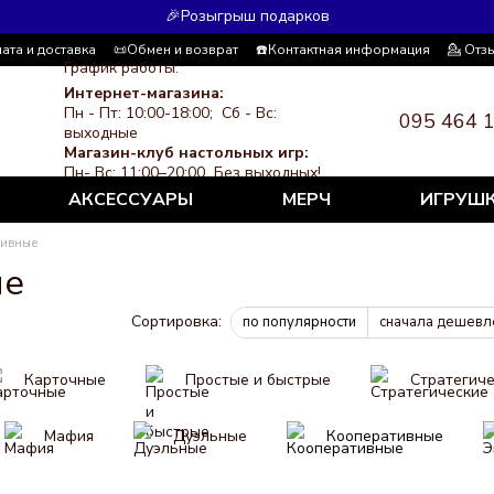
🎉Розыгрыш подарков
ата и доставка
📜Обмен и возврат
☎️Контактная информация
💁 Отз
График работы:
я система скидок
СМИ о нас
Политика конфиденциальности
Интернет-магазина:
Пн - Пт: 10:00-18:00; Сб - Вс:
095 464 
выходные
Магазин-клуб настольных игр:
Пн- Вс: 11:00–20:00 Без выходных!
АКСЕССУАРЫ
МЕРЧ
ИГРУШ
тивные
ые
Сортировка:
по популярности
сначала дешевл
Карточные
Простые и быстрые
Стратегич
Мафия
Дуэльные
Кооперативные