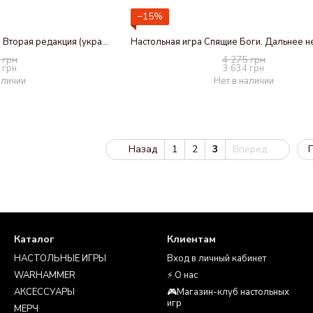
−15%
Настольная игра Зомбицид. Вторая редакция (украинская версия
 грн
4 275 грн
 грн
3 634 грн
аличии
Нет в наличии
Назад
1
2
3
Вперед
П
Каталог
Клиентам
НАСТОЛЬНЫЕ ИГРЫ
Вход в личный кабинет
WARHAMMER
⚡ О нас
АКСЕССУАРЫ
🎮Магазин-клуб настольных
игр
МЕРЧ