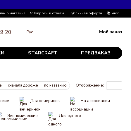
ывы о магазине
⁉️Вопросы и ответы
Публичная оферта
📚Блог
19 20
Мой заказ
Рус
КИ
STARCRAFT
ПРЕДЗАКАЗ
Отображение:
е
сначала дороже
по названию
еские
Для вечеринок
На ассоциации
Экономические
Для одного