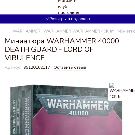
🎉Розыгрыш подарков
WARHAMMER
WARHAMMER WARHAMMER 40K tm
Миниатю
Миниатюра WARHAMMER 40000:
DEATH GUARD - LORD OF
VIRULENCE
Артикул:
99120102117
Оставить отзыв