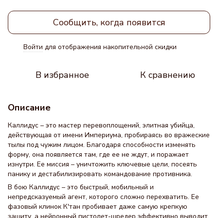
Сообщить, когда появится
Войти
для отображения накопительной скидки
%
В избранное
К сравнению
Описание
Каллидус – это мастер перевоплощений, элитная убийца,
действующая от имени Империума, пробираясь во вражеские
тылы под чужим лицом. Благодаря способности изменять
форму, она появляется там, где ее не ждут, и поражает
изнутри. Ее миссия – уничтожить ключевые цели, посеять
панику и дестабилизировать командование противника.
В бою Каллидус – это быстрый, мобильный и
непредсказуемый агент, которого сложно перехватить. Ее
фазовый клинок К'тан пробивает даже самую крепкую
защиту, а нейронный пистолет-шредер эффективно выводит