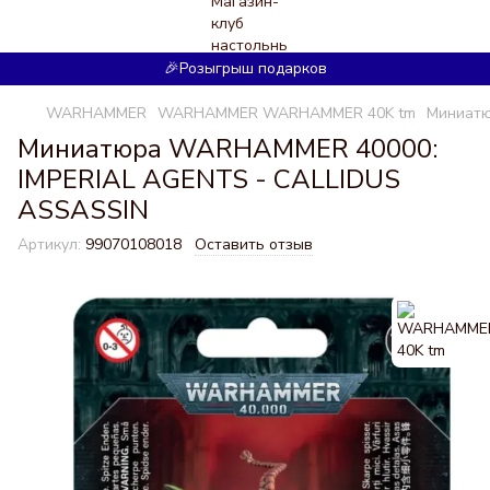
🎉Розыгрыш подарков
WARHAMMER
WARHAMMER WARHAMMER 40K tm
Миниатю
Миниатюра WARHAMMER 40000:
IMPERIAL AGENTS - CALLIDUS
ASSASSIN
Артикул:
99070108018
Оставить отзыв