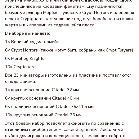
харизматичный, хоть и жуткий вожак, вдохновляющий своих
приспешников на кровавый фанатизм. Ему подчиняются
безумные рыцари Морбхег, ужасные Crypt Horrors и зловещая
пехота Cryptguard, наступающие под стук барабанов из кожи
жертв и вымпелами из содравшейся плоти.
В наборе вы найдете:
1× Великий судья Гормейн
6× Crypt Horrors (также могут быть собраны как Crypt Flayers)
6× Morbheg Knights
10× Cryptguard
Все 23 миниатюры изготовлены из пластика и поставляются
с подставками:
1× круглое основание Citadel 32 мм
6× круглых оснований Citadel 40 мм
6× овальных оснований Citadel 75×41,5 мм
10× круглых оснований Citadel 25 мм
Этот боевой набор позволяет экономить по сравнению с
отдельным приобретением каждой единицы. Идеальный
выбор для игроков и коллекционеров, желающих собрать