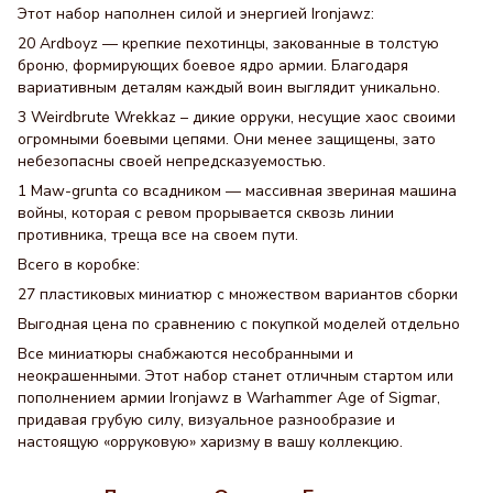
Этот набор наполнен силой и энергией Ironjawz:
20 Ardboyz — крепкие пехотинцы, закованные в толстую
броню, формирующих боевое ядро ​​армии. Благодаря
вариативным деталям каждый воин выглядит уникально.
3 Weirdbrute Wrekkaz – дикие орруки, несущие хаос своими
огромными боевыми цепями. Они менее защищены, зато
небезопасны своей непредсказуемостью.
1 Maw-grunta со всадником — массивная звериная машина
войны, которая с ревом прорывается сквозь линии
противника, треща все на своем пути.
Всего в коробке:
27 пластиковых миниатюр с множеством вариантов сборки
Выгодная цена по сравнению с покупкой моделей отдельно
Все миниатюры снабжаются несобранными и
неокрашенными. Этот набор станет отличным стартом или
пополнением армии Ironjawz в Warhammer Age of Sigmar,
придавая грубую силу, визуальное разнообразие и
настоящую «орруковую» харизму в вашу коллекцию.