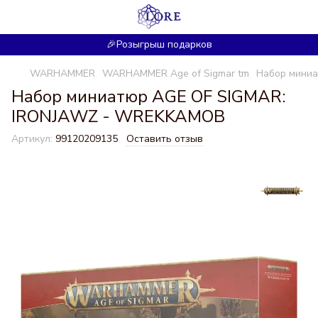
🎉Розыгрыш подарков
WARHAMMER
WARHAMMER Age of Sigmar tm
Набор мини
Набор миниатюр AGE OF SIGMAR:
IRONJAWZ - WREKKAMOB
Артикул:
99120209135
Оставить отзыв