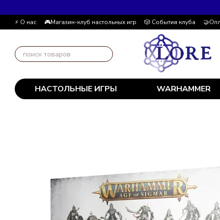
Перейти к основному контенту
⚡ О нас
🎮Магазин-клуб настольных игр
🎲 События клуба
🤝Опл
Автор блога
📰 Пользовательское соглашение
💸 Накопительна
НАСТОЛЬНЫЕ ИГРЫ
WARHAMMER