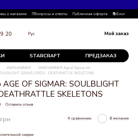
ывы о магазине
⁉️Вопросы и ответы
Публичная оферта
📚Блог
19 20
Мой заказ
Рус
КИ
STARCRAFT
ПРЕДЗАКАЗ
WARHAMMER
WARHAMMER Age of Sigmar tm
SOULBLIGHT GRAVELORDS - DEATHRATTLE SKELETONS
р AGE OF SIGMAR: SOULBLIGHT
 DEATHRATTLE SKELETONS
0
Оставить отзыв
 грн
К сравнению
В желания
опительной скидки