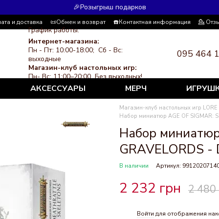
🎉Розыгрыш подарков
ата и доставка
📜Обмен и возврат
☎️Контактная информация
💁 Отз
График работы:
я система скидок
СМИ о нас
Политика конфиденциальности
Интернет-магазина:
Пн - Пт: 10:00-18:00; Сб - Вс:
095 464 
выходные
Магазин-клуб настольных игр:
Пн- Вс: 11:00–20:00 Без выходных!
АКСЕССУАРЫ
МЕРЧ
ИГРУШ
Магазин-клуб настольных игр LORE
Набор миниатюр AGE OF SIGMAR: 
Набор миниатю
GRAVELORDS -
В наличии
Артикул: 9912020714
2 232 грн
2 480
Войти
для отображения нак
%