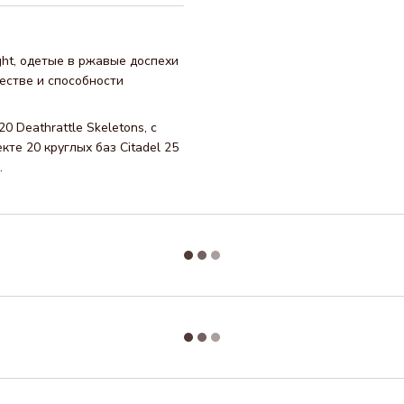
ght, одетые в ржавые доспехи
естве и способности
 Deathrattle Skeletons, с
те 20 круглых баз Citadel 25
.