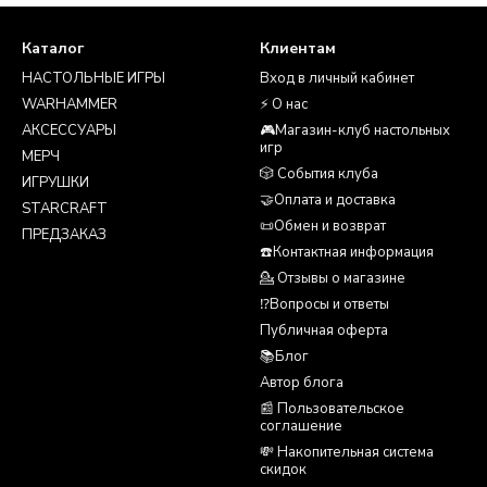
Каталог
Клиентам
НАСТОЛЬНЫЕ ИГРЫ
Вход в личный кабинет
WARHAMMER
⚡ О нас
АКСЕССУАРЫ
🎮Магазин-клуб настольных
игр
МЕРЧ
🎲 События клуба
ИГРУШКИ
🤝Оплата и доставка
STARCRAFT
📜Обмен и возврат
ПРЕДЗАКАЗ
☎️Контактная информация
💁 Отзывы о магазине
⁉️Вопросы и ответы
Публичная оферта
📚Блог
Автор блога
📰 Пользовательское
соглашение
💸 Накопительная система
скидок