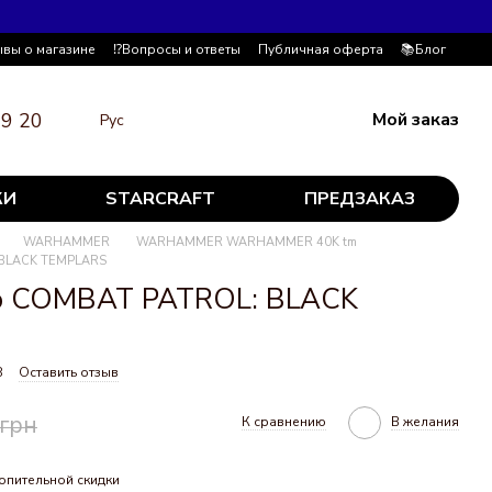
ывы о магазине
⁉️Вопросы и ответы
Публичная оферта
📚Блог
19 20
Мой заказ
Рус
КИ
STARCRAFT
ПРЕДЗАКАЗ
WARHAMMER
WARHAMMER WARHAMMER 40K tm
 BLACK TEMPLARS
р COMBAT PATROL: BLACK
8
Оставить отзыв
 грн
К сравнению
В желания
опительной скидки