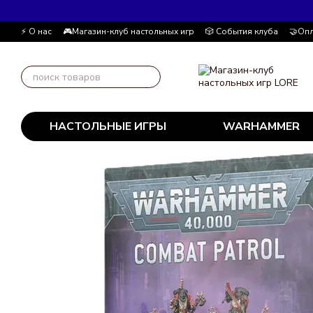
Перейти к основному контенту
⚡ О нас
🎮Магазин-клуб настольных игр
🎲 События клуба
🤝Опл
Автор блога
📰 Пользовательское соглашение
💸 Накопительна
НАСТОЛЬНЫЕ ИГРЫ
WARHAMMER