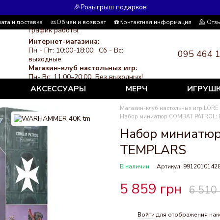
🎉Розыгрыш подарков
ата и доставка
📜Обмен и возврат
☎️Контактная информация
💁 Отз
График работы:
я система скидок
СМИ о нас
Политика конфиденциальности
Интернет-магазина:
Пн - Пт: 10:00-18:00; Сб - Вс:
095 464 
выходные
Магазин-клуб настольных игр:
Пн- Вс: 11:00–20:00 Без выходных!
АКСЕССУАРЫ
МЕРЧ
ИГРУШ
Магазин-клуб настольных игр LORE
Набор миниатюр COMBAT PATROL:
Набор миниатю
TEMPLARS
В наличии
Артикул: 9912010142
5 859 грн
6 510
Войти
для отображения нак
%