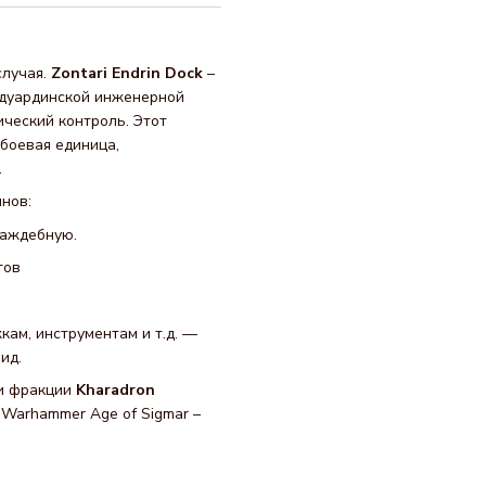
случая.
Zontari Endrin Dock
–
 дуардинской инженерной
ческий контроль. Этот
 боевая единица,
.
нов:
раждебную.
гов
ам, инструментам и т.д. —
ид.
ти фракции
Kharadron
 Warhammer Age of Sigmar –