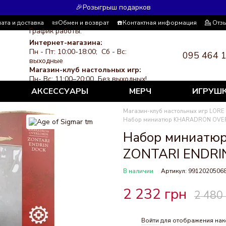
🎉Розыгрыш подарков
ата и доставка
📜Обмен и возврат
☎️Контактная информация
💁 Отз
График работы:
я система скидок
СМИ о нас
Политика конфиденциальности
Интернет-магазина:
Пн - Пт: 10:00-18:00; Сб - Вс:
095 464 
выходные
Магазин-клуб настольных игр:
Пн- Вс: 11:00–20:00 Без выходных!
АКСЕССУАРЫ
МЕРЧ
ИГРУШ
Магазин-клуб настольных игр LORE
Набор миниатюр KHARADRON OVER
Набор миниат
ZONTARI ENDRI
В наличии
Артикул: 9912020506
2 232 грн
2 480
Войти
для отображения нак
%