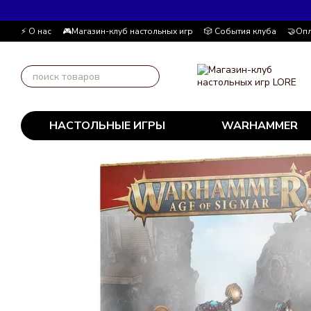
Перейти к основному контенту
⚡ О нас
🎮Магазин-клуб настольных игр
🎲 События клуба
🤝Опл
Автор блога
📰 Пользовательское соглашение
💸 Накопительна
НАСТОЛЬНЫЕ ИГРЫ
WARHAMMER