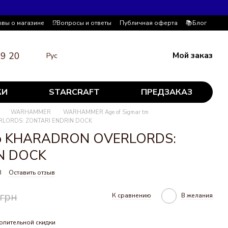
ывы о магазине
⁉️Вопросы и ответы
Публичная оферта
📚Блог
19 20
Мой заказ
Рус
КИ
STARCRAFT
ПРЕДЗАКАЗ
WARHAMMER
WARHAMMER Age of Sigmar tm
LORDS: ZONTARI ENDRIN DOCK
юр KHARADRON OVERLORDS:
N DOCK
8
Оставить отзыв
 грн
К сравнению
В желания
опительной скидки