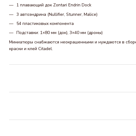
1 плавающий док Zontari Endrin Dock
3 автоэндрина (Nullifier, Stunner, Malice)
54 пластиковых компонента
Подставки: 1×80 мм (док), 3×40 мм (дроны)
Миниатюры снабжаются неокрашенными и нуждаются в сборе
краски и клей Citadel.