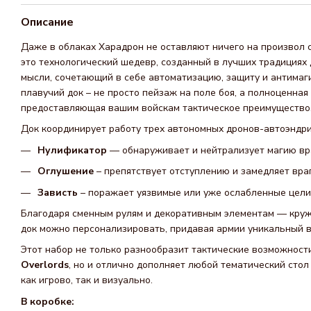
Описание
Даже в облаках Харадрон не оставляют ничего на произвол 
это технологический шедевр, созданный в лучших традициях
мысли, сочетающий в себе автоматизацию, защиту и антимаги
плавучий док – не просто пейзаж на поле боя, а полноценная
предоставляющая вашим войскам тактическое преимущество
Док координирует работу трех автономных дронов-автоэндри
Нулификатор
— обнаруживает и нейтрализует магию в
Оглушение
– препятствует отступлению и замедляет вра
Зависть
– поражает уязвимые или уже ослабленные цели
Благодаря сменным рулям и декоративным элементам — кружк
док можно персонализировать, придавая армии уникальный в
Этот набор не только разнообразит тактические возможнос
Overlords
, но и отлично дополняет любой тематический стол
как игрово, так и визуально.
В коробке: