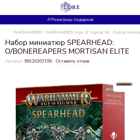
🎉Розыгрыш подарков
WARHAMMER
WARHAMMER Age of Sigmar tm
Набор мини
Набор миниатюр SPEARHEAD:
O/BONEREAPERS MORTISAN ELITE
Артикул:
99120207195
Оставить отзыв