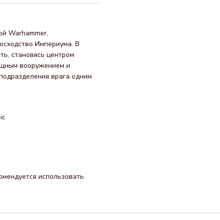
ной Warhammer,
осходство Империума. В
ть, становясь центром
мощным вооружением и
 подразделения врага одним
ic
омендуется использовать