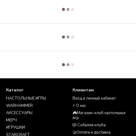
Каталог
Клиентам
НАСТОЛЬНЫЕ ИГРЫ
Вход в личный кабинет
WARHAMMER
⚡ О нас
АКСЕССУАРЫ
🎮Магазин-клуб настольных
игр
МЕРЧ
🎲 События клуба
ИГРУШКИ
🤝Оплата и доставка
STARCRAFT