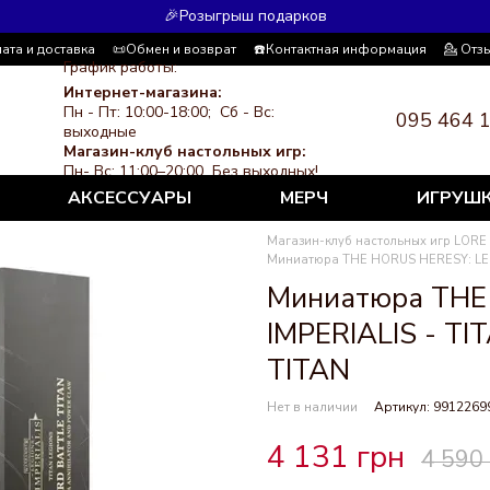
🎉Розыгрыш подарков
ата и доставка
📜Обмен и возврат
☎️Контактная информация
💁 Отз
График работы:
я система скидок
СМИ о нас
Политика конфиденциальности
Интернет-магазина:
Пн - Пт: 10:00-18:00; Сб - Вс:
095 464 
выходные
Магазин-клуб настольных игр:
Пн- Вс: 11:00–20:00 Без выходных!
АКСЕССУАРЫ
МЕРЧ
ИГРУШ
Магазин-клуб настольных игр LORE
Миниатюра THE HORUS HERESY: LEG
Миниатюра THE
IMPERIALIS - T
TITAN
Нет в наличии
Артикул: 9912269
4 131 грн
4 590