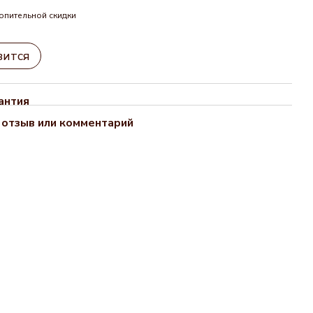
опительной скидки
вится
антия
 отзыв или комментарий