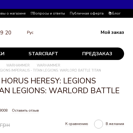
ывы о магазине
⁉️Вопросы и ответы
Публичная оферта
📚Блог
19 20
Мой заказ
Рус
КИ
STARCRAFT
ПРЕДЗАКАЗ
WARHAMMER
WARHAMMER
IONS IMPERIALIS - TITAN LEGIONS: WARLORD BATTLE TITAN
 HORUS HERESY: LEGIONS
ITAN LEGIONS: WARLORD BATTLE
9008
Оставить отзыв
 грн
К сравнению
В желания