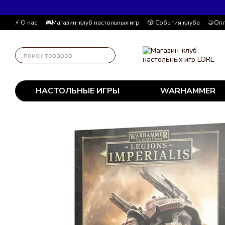
Перейти к основному контенту
⚡ О нас
🎮Магазин-клуб настольных игр
🎲 События клуба
🤝Опл
Автор блога
📰 Пользовательское соглашение
💸 Накопительна
НАСТОЛЬНЫЕ ИГРЫ
WARHAMMER