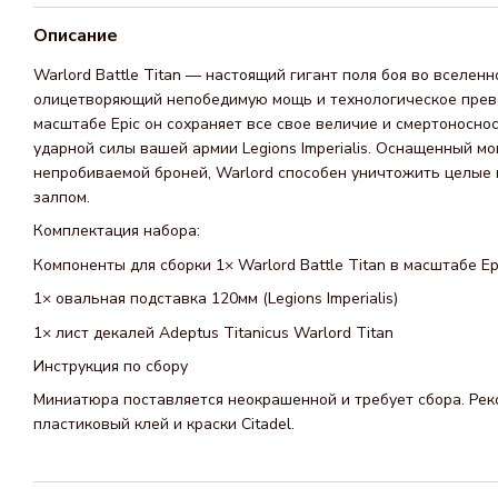
Описание
Warlord Battle Titan — настоящий гигант поля боя во вселен
олицетворяющий непобедимую мощь и технологическое прев
масштабе Epic он сохраняет все свое величие и смертоноснос
ударной силы вашей армии Legions Imperialis. Оснащенный 
непробиваемой броней, Warlord способен уничтожить целые
залпом.
Комплектация набора:
Компоненты для сборки 1× Warlord Battle Titan в масштабе Ep
1× овальная подставка 120мм (Legions Imperialis)
1× лист декалей Adeptus Titanicus Warlord Titan
Инструкция по сбору
Миниатюра поставляется неокрашенной и требует сбора. Рек
пластиковый клей и краски Citadel.