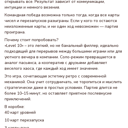
открывать все. Результат зависит от коммуникации,
интуиции и немного везения.
Командная победа возможна только тогда, когда все карты
чисел и перезапусков разыграны. Если у кого-то остаются
неизложенные карты, и ни один ход невозможен — партия
проиграна.
Почему стоит попробовать?
«Level 10» – это легкий, но не банальный филлер, идеально
подходящий для перерывов между большими играми или для
уютного вечера в компании. Соло-режим превращается в
аналог пасьянса, а кооператив с друзьями добавляет
веселого хаоса, где каждый ход имеет значение.
Это игра, сочетающая эстетику ретро с современной
механикой. Она учит сотрудничать, не торопиться и мыслить
стратегически даже в простых условиях. Партия длится не
более 10–15 минут, но оставляет приятное послевкусие
приключений.
В коробке:
40 карт уровней
10 карт перезапуска
3 карты пауз