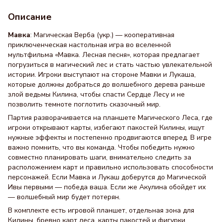
Описание
Мавка
: Магическая Верба (укр.) — кооперативная
приключенческая настольная игра во вселенной
мультфильма «Мавка. Лесная песня», которая предлагает
погрузиться в магический лес и стать частью увлекательной
истории. Игроки выступают на стороне Мавки и Лукаша,
которые должны добраться до волшебного дерева раньше
злой ведьмы Килина, чтобы спасти Сердце Лесу и не
позволить темноте поглотить сказочный мир.
Партия разворачивается на планшете Магического Леса, где
игроки открывают карты, избегают пакостей Килины, ищут
нужные эффекты и постепенно продвигаются вперед. В игре
важно помнить, что вы команда. Чтобы победить нужно
совместно планировать шаги, внимательно следить за
расположением карт и правильно использовать способности
персонажей. Если Мавка и Лукаш доберутся до Магической
Ивы первыми — победа ваша. Если же Акулина обойдет их
— волшебный мир будет потерян.
В комплекте есть игровой планшет, отдельная зона для
Килины, бревно карт леса, карты пакостей и фигурки