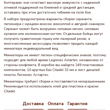
болтерами, они сочетают высокую живучесть с надежной
огневой поддержкой на ближней и средней дистанции,
оставаясь при этом достаточно гибкими на поле боя.
В наборе предусмотрены варианты сборки сержанта,
легионера с нунцием-воксом, вексиллой и авгурий-сканером.
Сержант может быть вооружен силовым мечом, силовым
кулаком или молниеносным когтем. Отдельные бойцы могут
получить гравитонную пушку или лазерный резак, а
многочисленные аксессуары позволяют придать каждой
миниатюре индивидуальный вид.
Миниатюры не имеют легион-специфических знаков, поэтому
подходят для любой армии Legiones Astartes, независимо от
стороны конфликта. В коробке вы найдете 249 пластиковых
компонентов, 10 круглых баз Citadel 32 мм и лист декалей
пехоты Легионес Астартес.
Миниатюры требуют сборки и поставляются неокрашенными.
Рекомендуется использовать клей для пластика и краски
Citadel.
Доставка
Оплата
Гарантия