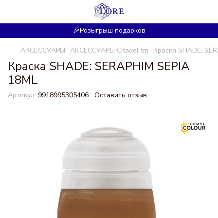
🎉Розыгрыш подарков
АКСЕССУАРЫ
АКСЕССУАРЫ Citadel tm
Краска SHADE: SER
Краска SHADE: SERAPHIM SEPIA
18ML
Артикул:
9918995305406
Оставить отзыв