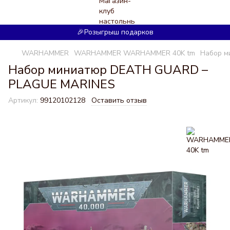
🎉Розыгрыш подарков
WARHAMMER
WARHAMMER WARHAMMER 40K tm
Набор м
Набор миниатюр DEATH GUARD –
PLAGUE MARINES
Артикул:
99120102128
Оставить отзыв