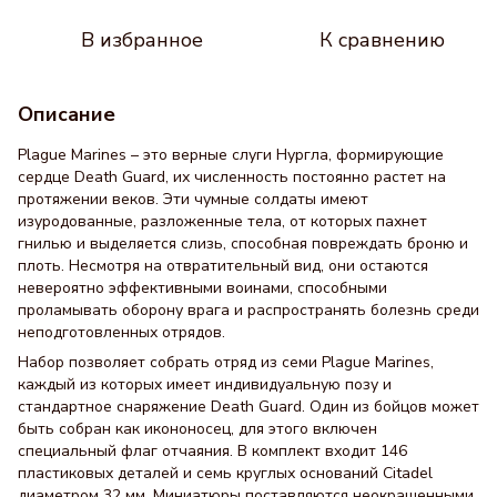
В избранное
К сравнению
Описание
Plague Marines – это верные слуги Нургла, формирующие
сердце Death Guard, их численность постоянно растет на
протяжении веков. Эти чумные солдаты имеют
изуродованные, разложенные тела, от которых пахнет
гнилью и выделяется слизь, способная повреждать броню и
плоть. Несмотря на отвратительный вид, они остаются
невероятно эффективными воинами, способными
проламывать оборону врага и распространять болезнь среди
неподготовленных отрядов.
Набор позволяет собрать отряд из семи Plague Marines,
каждый из которых имеет индивидуальную позу и
стандартное снаряжение Death Guard. Один из бойцов может
быть собран как икононосец, для этого включен
специальный флаг отчаяния. В комплект входит 146
пластиковых деталей и семь круглых оснований Citadel
диаметром 32 мм. Миниатюры поставляются неокрашенными