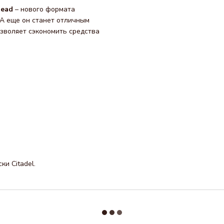
head
– нового формата
 А еще он станет отличным
озволяет сэкономить средства
ски Citadel.