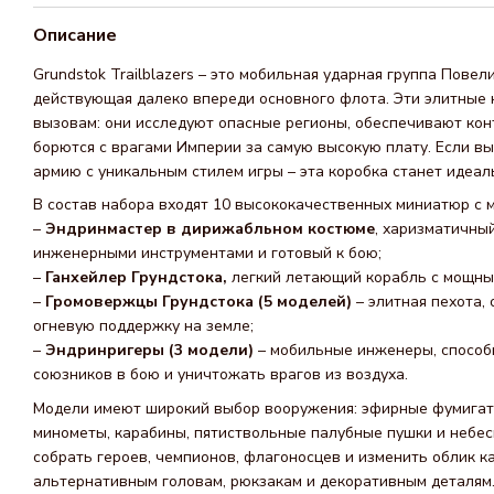
Описание
Grundstok Trailblazers – это мобильная ударная группа Пове
действующая далеко впереди основного флота. Эти элитные
вызовам: они исследуют опасные регионы, обеспечивают кон
борются с врагами Империи за самую высокую плату. Если вы
армию с уникальным стилем игры – эта коробка станет идеа
В состав набора входят 10 высококачественных миниатюр с 
–
Эндринмастер в дирижабльном костюме
, харизматичны
инженерными инструментами и готовый к бою;
–
Ганхейлер Грундстока,
легкий летающий корабль с мощны
–
Громовержцы Грундстока (5 моделей)
– элитная пехота
огневую поддержку на земле;
–
Эндринригеры (3 модели)
– мобильные инженеры, способ
союзников в бою и уничтожать врагов из воздуха.
Модели имеют широкий выбор вооружения: эфирные фумигат
минометы, карабины, пятиствольные палубные пушки и небе
собрать героев, чемпионов, флагоносцев и изменить облик к
альтернативным головам, рюкзакам и декоративным деталям