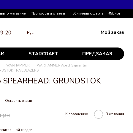
ывы о магазине
⁉️Вопросы и ответы
Публичная оферта
📚Блог
19 20
Мой заказ
Рус
КИ
STARCRAFT
ПРЕДЗАКАЗ
WARHAMMER
WARHAMMER Age of Sigmar tm
NDSTOK TRAILBLAZERS
р SPEARHEAD: GRUNDSTOK
3
Оставить отзыв
 грн
К сравнению
В желания
опительной скидки