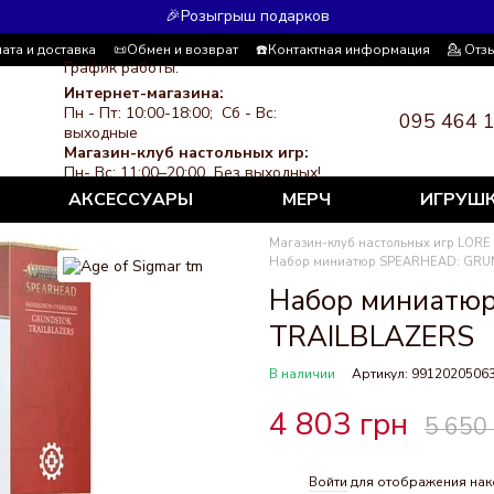
🎉Розыгрыш подарков
ата и доставка
📜Обмен и возврат
☎️Контактная информация
💁 Отз
График работы:
я система скидок
СМИ о нас
Политика конфиденциальности
Интернет-магазина:
Пн - Пт: 10:00-18:00; Сб - Вс:
095 464 
выходные
Магазин-клуб настольных игр:
Пн- Вс: 11:00–20:00 Без выходных!
АКСЕССУАРЫ
МЕРЧ
ИГРУШ
Магазин-клуб настольных игр LORE
Набор миниатюр SPEARHEAD: GRU
Набор миниатю
TRAILBLAZERS
В наличии
Артикул: 9912020506
4 803 грн
5 650
Войти
для отображения нак
%