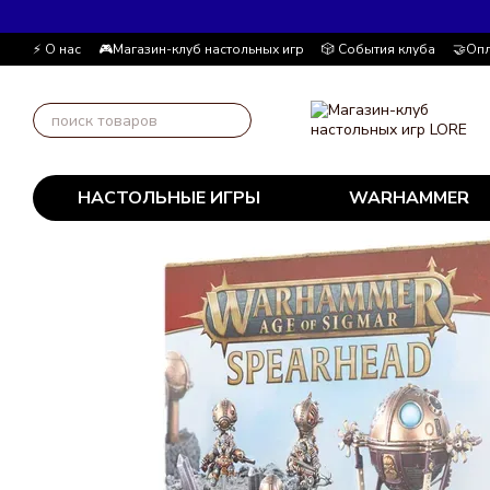
Перейти к основному контенту
⚡ О нас
🎮Магазин-клуб настольных игр
🎲 События клуба
🤝Опл
Автор блога
📰 Пользовательское соглашение
💸 Накопительна
НАСТОЛЬНЫЕ ИГРЫ
WARHAMMER