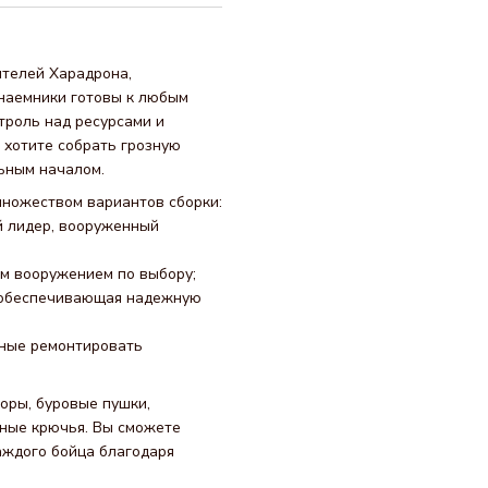
лителей Харадрона,
 наемники готовы к любым
троль над ресурсами и
 хотите собрать грозную
льным началом.
множеством вариантов сборки:
й лидер, вооруженный
м вооружением по выбору;
, обеспечивающая надежную
ные ремонтировать
оры, буровые пушки,
сные крючья. Вы сможете
аждого бойца благодаря
.