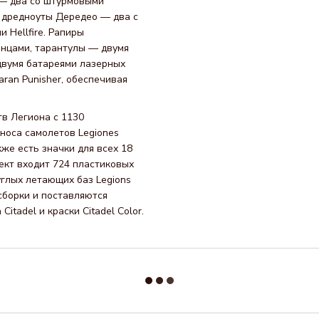
 — два со штурмовыми
 дредноуты Дередео — два с
 Hellfire. Рапиры
инцами, тарантулы — двумя
двумя батареями лазерных
aran Punisher, обеспечивая
тв Легиона с 1130
носа самолетов Legiones
же есть значки для всех 18
лект входит 724 пластиковых
руглых летающих баз Legions
сборки и поставляются
tadel и краски Citadel Color.