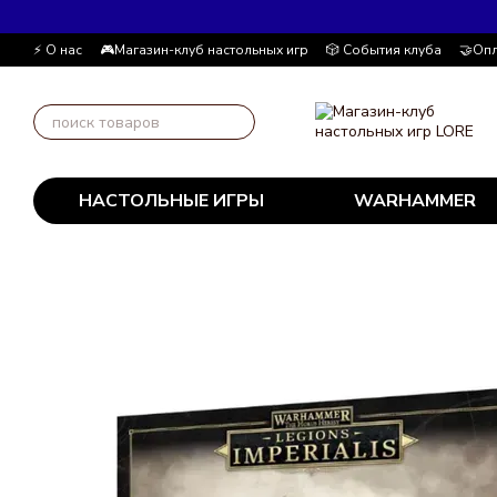
Перейти к основному контенту
⚡ О нас
🎮Магазин-клуб настольных игр
🎲 События клуба
🤝Опл
Автор блога
📰 Пользовательское соглашение
💸 Накопительна
НАСТОЛЬНЫЕ ИГРЫ
WARHAMMER