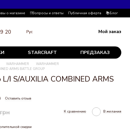
ывы о магазине
⁉️Вопросы и ответы
Публичная оферта
📚Блог
19 20
Мой заказ
Рус
КИ
STARCRAFT
ПРЕДЗАКАЗ
WARHAMMER
WARHAMMER
MBINED ARMS BATTLE GROUP
 L/I S/AUXILIA COMBINED ARMS
4
Оставить отзыв
 грн
К сравнению
В желания
опительной скидки