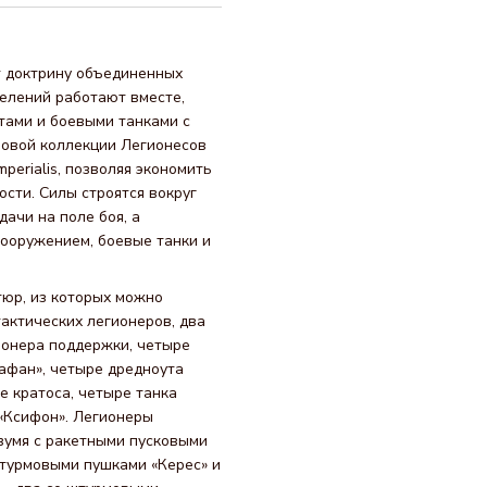
ет доктрину объединенных
елений работают вместе,
тами и боевыми танками с
новой коллекции Легионесов
perialis, позволяя экономить
сти. Силы строятся вокруг
ачи на поле боя, а
ооружением, боевые танки и
юр, из которых можно
тактических легионеров, два
ионера поддержки, четыре
афан», четыре дредноута
е кратоса, четыре танка
 «Ксифон». Легионеры
вумя с ракетными пусковыми
штурмовыми пушками «Керес» и