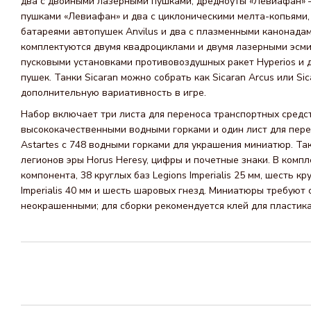
два с двойными лазерными пушками, дредноуты «Левиафан»
пушками «Левиафан» и два с циклоническими мелта-копьями,
батареями автопушек Anvilus и два с плазменными канонадами
комплектуются двумя квадроциклами и двумя лазерными эсм
пусковыми установками противовоздушных ракет Hyperios и 
пушек. Танки Sicaran можно собрать как Sicaran Arcus или Sic
дополнительную вариативность в игре.
Набор включает три листа для переноса транспортных средс
высококачественными водными горками и один лист для пере
Astartes с 748 водными горками для украшения миниатюр. Так
легионов эры Horus Heresy, цифры и почетные знаки. В комп
компонента, 38 круглых баз Legions Imperialis 25 мм, шесть к
Imperialis 40 мм и шесть шаровых гнезд. Миниатюры требуют 
неокрашенными; для сборки рекомендуется клей для пластика Ci