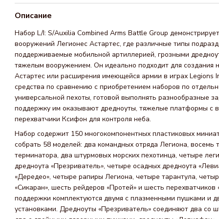
Описание
Набор L/I: S/Auxilia Combined Arms Battle Group демонстриру
вооружений Легионес Астартес, где различные типы подразд
поддерживаемые мобильной артиллерией, грозными дредноу
тяжелым вооружением. Он идеально подходит для создания 
Астартес или расширения имеющейся армии в играх Legions Im
средства по сравнению с приобретением наборов по отдельно
универсальной пехоты, готовой выполнять разнообразные зад
поддержку им оказывают дредноуты, тяжелые платформы с в
перехватчики Ксифон для контроля неба.
Набор содержит 150 многокомпонентных пластиковых миниат
собрать 58 моделей: два командных отряда Легиона, восемь 
терминатора, два штурмовых морских пехотинца, четыре лег
дредноута «Презриватель», четыре осадных дредноута «Леви
«Дередео», четыре рапиры Легиона, четыре тарантула, четыр
«Сикаран», шесть рейдеров «Протей» и шесть перехватчиков
поддержки комплектуются двумя с плазменными пушками и д
установками. Дредноуты «Презриватель» соединяют два со 