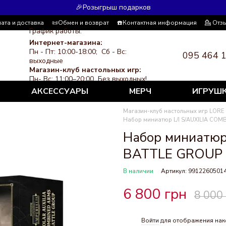
🎉Розыгрыш подарков
ата и доставка
📜Обмен и возврат
☎️Контактная информация
💁 Отз
График работы:
я система скидок
СМИ о нас
Политика конфиденциальности
Интернет-магазина:
Пн - Пт: 10:00-18:00; Сб - Вс:
095 464 
выходные
Магазин-клуб настольных игр:
Пн- Вс: 11:00–20:00 Без выходных!
АКСЕССУАРЫ
МЕРЧ
ИГРУШ
Магазин-клуб настольных игр LORE
Набор миниатюр L/I S/AUXILIA CO
Набор миниатюр
BATTLE GROUP
В наличии
Артикул: 9912260501
6 800 грн
8 000
Войти
для отображения нак
%