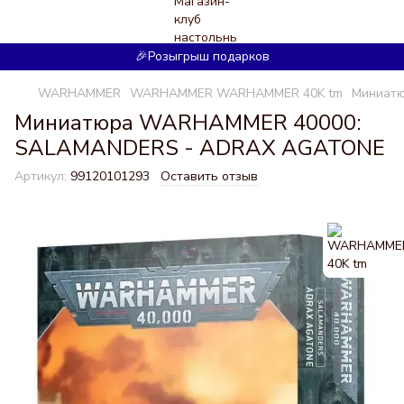
🎉Розыгрыш подарков
WARHAMMER
WARHAMMER WARHAMMER 40K tm
Миниат
Миниатюра WARHAMMER 40000:
SALAMANDERS - ADRAX AGATONE
Артикул:
99120101293
Оставить отзыв