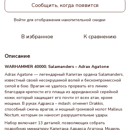
Сообщить, когда появится
Войти
для отображения накопительной скидки
%
В избранное
К сравнению
Описание
WARHAMMER 40000: Salamanders – Adrax Agatone
Adrax Agatone — легендарный Капитан ордена Salamanders,
известный своей несокрушимой волей и бескомпромиссной
силой в бою. Врагам не удалось прорвать его линию
благодаря крепости его плаща из арридианской серейной
кожи, который защищает его почти от всех атак, кроме
мощных. В руках Адракса – mdash; огнемет Drakkis,
способный сжечь врагов, и мощный громовой молот Malleus
Noctum, которым он наносит разрушительные удары.
Набор включает 13 деталей, позволяющих собрать
подробную миниатюру Капитана Адракса Агатона. Модель