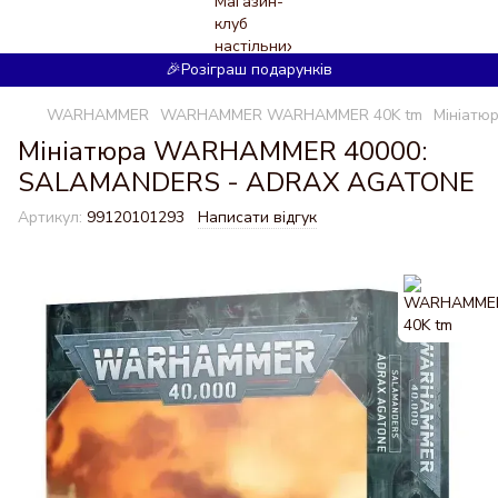
🎉Розіграш подарунків
WARHAMMER
WARHAMMER WARHAMMER 40K tm
Мініат
Мініатюра WARHAMMER 40000:
SALAMANDERS - ADRAX AGATONE
Артикул:
99120101293
Написати відгук