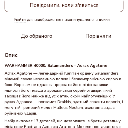
Повідомити, коли з'явиться
Увійти
для відображення накопичувальної знижки
%
До обраного
Порівняти
Опис
WARHAMMER 40000: Salamanders – Adrax Agatone
Adrax Agatone — легендарний Капітан ордену Salamanders,
відомий своєю незламною волею і безкомпромісною силою в
бою. Ворогам не вдалося прорвати його лінію завдяки
міцності його плаща з аррідіанської серейної шкіри, який
захищає його майже від усіх атак, окрім найпотужніших. У
руках Адракса — вогнемет Drakkis, здатний спалити ворогів, і
могутній громовий молот Malleus Noctum, яким він завдає
руйнівних ударів.
Набір включає 13 деталей, що дозволяють зібрати детальну
мініатюру Капітана Адракса Агатона. Модель постачається з