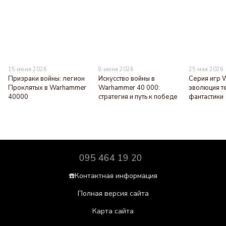
15 июня 2026
8 июня 2026
25 мая 2026
Призраки войны: легион
Искусство войны в
Серия игр 
Проклятых в Warhammer
Warhammer 40 000:
эволюция т
40000
стратегия и путь к победе
фантастики
095 464 19 20
☎️Контактная информация
Полная версия сайта
Карта сайта