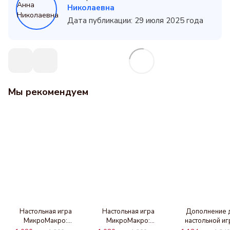
Николаевна
Дата публикации: 29 июля 2025 года
Мы рекомендуем
Настольная игра
Настольная игра
Дополнение 
МикроМакро:
МикроМакро:
настольной и
Убийственный город
Убийственный город -
Пандемия: На гр