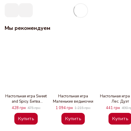
Мы рекомендуем
Настольная игра Sweet
Настольная игра
Настольная игра 
and Spicy. Битва
Маленькие ведьмочки
Лес. Дуэт
котиков (украинская
428 грн
1 094 грн
441 грн
475 грн
1 215 грн
490 г
версия)
Купить
Купить
Купить