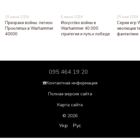
15 июня 2026
8 июня 2026
25 мая 2026
Призраки войны: легион
Искусство войны в
Серия игр 
Проклятых в Warhammer
Warhammer 40 000:
эволюция т
40000
стратегия и путь к победе
фантастики
095 464 19 20
☎️Контактная информация
Полная версия сайта
Карта сайта
© 2026
Укр
Рус