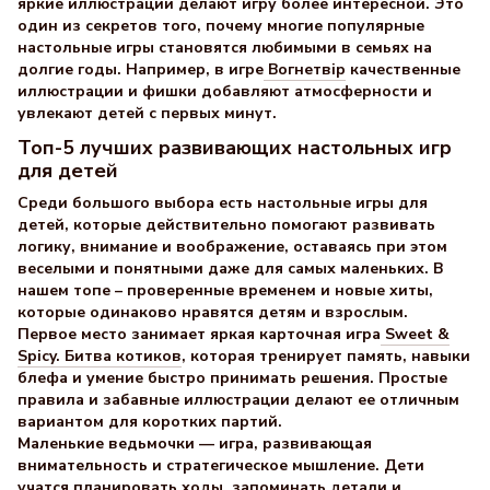
яркие иллюстрации делают игру более интересной. Это
один из секретов того, почему многие популярные
настольные игры становятся любимыми в семьях на
долгие годы. Например, в игре
Вогнетвір
качественные
иллюстрации и фишки добавляют атмосферности и
увлекают детей с первых минут.
Топ-5 лучших развивающих настольных игр
для детей
Среди большого выбора есть настольные игры для
детей, которые действительно помогают развивать
логику, внимание и воображение, оставаясь при этом
веселыми и понятными даже для самых маленьких. В
нашем топе – проверенные временем и новые хиты,
которые одинаково нравятся детям и взрослым.
Первое место занимает яркая карточная игра
Sweet &
Spicy. Битва котиков
, которая тренирует память, навыки
блефа и умение быстро принимать решения. Простые
правила и забавные иллюстрации делают ее отличным
вариантом для коротких партий.
Маленькие ведьмочки — игра, развивающая
внимательность и стратегическое мышление. Дети
учатся планировать ходы, запоминать детали и