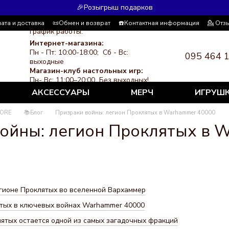
🎉Розыгрыш подарков
ата и доставка
📜Обмен и возврат
☎️Контактная информация
💁 Отз
График работы:
я система скидок
СМИ о нас
Политика конфиденциальности
Интернет-магазина:
Пн - Пт: 10:00-18:00; Сб - Вс:
095 464 
выходные
Магазин-клуб настольных игр:
Пн- Вс: 11:00–20:00 Без выходных!
АКСЕССУАРЫ
МЕРЧ
ИГРУШ
LORE
📚Блог
Призраки войны: легион Проклятых в Warhammer 40000
ойны: легион Проклятых в 
гионе Проклятых во вселенной Вархаммер
ятых в ключевых войнах Warhammer 40000
ятых остается одной из самых загадочных фракций