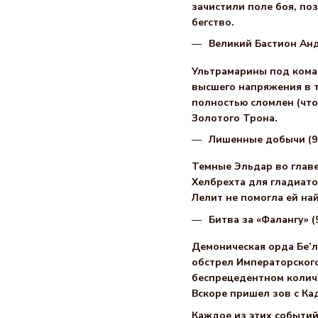
зачистили поле боя, по
бегство.
Великий Бастион Анд
Ультрамарины под коман
высшего напряжения в т
полностью сломлен (что
Золотого Трона.
Лишенные добычи (96
Темные Эльдар во главе
Хелбрехта для гладиато
Лелит не помогла ей на
Битва за «Фалангу» (
Демоническая орда Бе’л
обстрел Императорского
беспрецедентном количе
Вскоре пришел зов с Ка
Каждое из этих событий