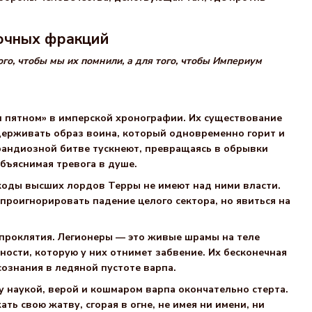
дочных фракций
ого, чтобы мы их помнили, а для того, чтобы Империум
м пятном» в имперской хронографии. Их существование
держивать образ воина, который одновременно горит и
грандиозной битве тускнеют, превращаясь в обрывки
объяснимая тревога в душе.
 коды высших лордов Терры не имеют над ними власти.
 проигнорировать падение целого сектора, но явиться на
 проклятия. Легионеры — это живые шрамы на теле
ности, которую у них отнимет забвение. Их бесконечная
сознания в ледяной пустоте варпа.
у наукой, верой и кошмаром варпа окончательно стерта.
ь свою жатву, сгорая в огне, не имея ни имени, ни