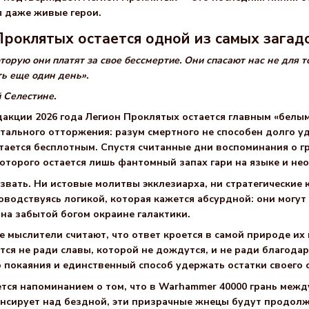
 даже живые герои.
роклятых остается одной из самых зага
торую они платят за свое бессмертие. Они спасают нас не для т
ь еще один день».
 Селестине.
дакции 2026 года Легион Проклятых остается главным «белы
ального отторжения: разум смертного не способен долго у
остается бесплотным. Спустя считанные дни воспоминания о 
которого остается лишь фантомный запах гари на языке и не
вать. Ни истовые молитвы экклезиарха, ни стратегические
оводствуясь логикой, которая кажется абсурдной: они могут
на забытой богом окраине галактики.
 мыслители считают, что ответ кроется в самой природе их
ся не ради славы, которой не дождутся, и не ради благодар
о покаяния и единственный способ удержать остатки своего 
тся напоминанием о том, что в Warhammer 40000 грань межд
нсирует над бездной, эти призрачные жнецы будут продолжат