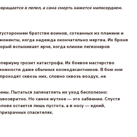
евращается в пепел, а сама смерть кажется милосердием.
отустороннем братстве воинов, сотканных из пламени и
 моменты, когда надежда окончательно мертва. Их броня
торый вспыхивает ярче, когда клинки легионеров
мпериуму грозит катастрофа. Их боевое мастерство
зможности даже обычных космодесантников. В бою они
роходят сквозь них, словно сквозь воздух, не
ммы. Пытаться запечатлеть их уход бесполезно:
звозвратно. Но самое жуткое — это забвение. Спустя
олове остается лишь пустота, а в носу — едкий,
призрачных спасителях.