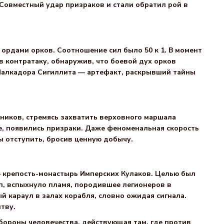
 Совместный удар призраков и стали обратил рой в
ордами орков. Соотношение сил было 50 к 1. В момент
 контратаку, обнаружив, что боевой дух орков
 Малкадора Сигиллита — артефакт, раскрывший тайны
ников, стремясь захватить верховного маршала
е, появились призраки. Даже феноменальная скорость
отступить, бросив ценную добычу.
— крепость-монастырь Имперских Кулаков. Целью был
рп, вспыхнуло пламя, породившее легионеров в
й караул в залах корабля, словно ожидая сигнала.
тву.
бороны человечества, действующая там, где против