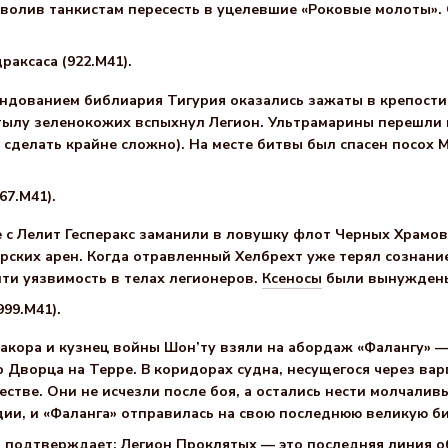
зволив танкистам пересесть в уцелевшие «Роковые молоты».
раксаса (922.М41).
дованием библиария Тигурия оказались зажаты в крепости 
ылу зеленокожих вспыхнул Легион. Ультрамарины перешли в
 сделать крайне сложно). На месте битвы был спасен посох
7.М41).
 с Лелит Гесперакс заманили в ловушку флот Черных Храмов
рских арен. Когда отравленный Хелбрехт уже терял сознани
йти уязвимость в телах легионеров.
Ксеносы
были вынуждены 
999.М41).
акора и кузнец войны Шон’ту взяли на абордаж «Фалангу» 
 Дворца на Терре. В коридорах судна, несущегося через ва
стве. Они не исчезли после боя, а остались нести молчаливы
дии, и «Фаланга» отправилась на свою последнюю великую би
 подтверждает: Легион Проклятых — это последняя линия о