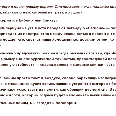
у рога и не по приказу короля. Они приходят, когда надежда пр
 объятые огнем, который не греет, но судит».
скриптов Библиотеки Санктус.
 Империума из уст в уста передают легенду о «Легионе» — п
приходят из пространства между реальностью и варпом в те
поглощает его, светясь лишь холодным колдовским огнем, ко
.
зможно предсказать, но они всегда оказываются там, где И
ие выверено с хирургической точностью, превосходящей во
венную стойкость — снаряды мельт и силовые клинки часто п
о, воины просто тают в воздухе, словно барахлящие гологра
ма, а «машинные духи» записывающих устройств выгорают бе
ачинают ускользать из памяти, как обрывки дурного сна. В г
елой плоти, который годами будет напоминать выжившим о 
ственные воины, мы сегодня и поговорим.