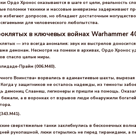
ки Ордо Хронос оказываются в шаге от цели, реальность сл
мые поломки техники и массовые аневризмы задерживают пре
о избегают допросов, но обладают достаточным могущество
осягаемыми для человеческого любопытства.
роклятых в ключевых войнах Warhammer 4
лятых — это всегда аномалия: звук их выстрелов доносится
же демонам. Несмотря на помехи в архивах, Ордо Хронос уд
ов спасло целые миры.
лидаде-Прайм (006.М40).
чного Воинства» ворвались в адамантиевые шахты, вырезая г
Когда у защитников не осталось надежды, из темноты забое
ь демониц Слаанеш, легионеры и пришли на помощь. Оказало
е бежали, а в воронках от взрывов люди обнаружили богате
тора.
343.М41).
рские сверхтяжелые танки захлебнулись в бесконечных волн
дней рукопашной, люки открылись не перед тиранидами, а 