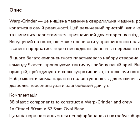
Опис
Warp-Grinder — це нищівна таємнича свердлильна машина, р
копатися в самій реальності. Цей величезний пристрій, яким 
та живиться варпстоменем, призначений для створення гнізд 
Випущений на волю, він може проникати у вразливі зони пол
скавенів прорватися через несподівані фланги та перемогти св
З цього багатокомпонентного пластикового набору створено 
команду Skaven, пропонуючи тактичну глибину вашій армії. В
пристрій, щоб здивувати своїх супротивників, створюючи нові
Набір містить кілька варіантів налаштування як для машини, так
дозволяє персоналізувати ваш бойовий двигун.
Комплектація:
38 plastic components to construct a Warp-Grinder and crew
1x Citadel 90mm x 52.5mm Oval Base
Ця мініатюра поставляється непофарбованою і потребує збор