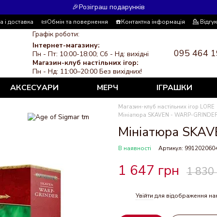
🎉Розіграш подарунків
а і доставка
📜Обмін та повернення
☎️Контактна інформація
💁 Відгу
 система знижок
ЗМІ про нас
Політика конфіденційності
Графік роботи:
Інтернет-магазину:
095 464 1
Пн - Пт: 10:00-18:00; Сб - Нд: вихідні
Магазин-клуб настільних ігор:
Пн - Нд: 11:00–20:00 Без вихідних!
АКСЕСУАРИ
МЕРЧ
ІГРАШКИ
Магазин-клуб настільних ігор LORE
Мініатюра SKAVEN - WARP-GRINDE
Мініатюра SKA
В наявності
Артикул: 991202060
1 647 грн
1 830
Увійти
для відображення на
%