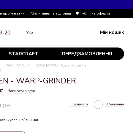
ки про магазин
⁉️Запитання та відповіді
🛡️ Публічна оферта
9 20
Мій кошик
Укр
STARCRAFT
ПЕРЕДЗАМОВЛЕННЯ
WARHAMMER
WARHAMMER Age of Sigmar tm
R
VEN - WARP-GRINDER
47
Написати відгук
 грн
Порівняти
В бажання
копичувальної знижки