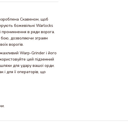
озроблена Скавеном, щоб
керують божевільні Warlocks
і проникнення в ряди ворога.
я бою, дозволяючи зграям
оїх ворогів.
жахливий Warp-Grinder і його
икористовуйте цей підземний
 шляхи для удару вашої орди.
 і для її операторів, що
ки.