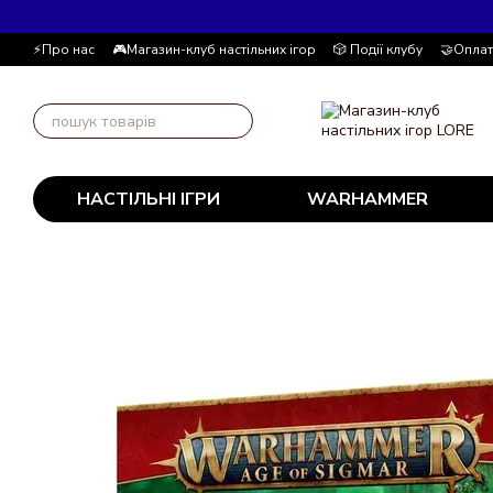
Перейти до основного контенту
⚡Про нас
🎮Магазин-клуб настільних ігор
🎲 Події клубу
🤝Оплат
📚Блог
Автор блогу
📰 Угода користувача
💸 Накопичувальна
НАСТІЛЬНІ ІГРИ
WARHAMMER