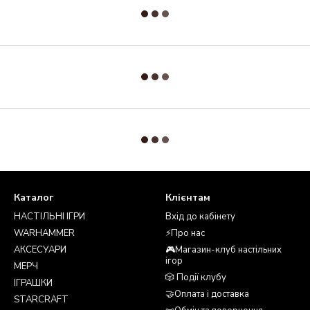
Каталог
Клієнтам
НАСТІЛЬНІ ІГРИ
Вхід до кабінету
WARHAMMER
⚡Про нас
АКСЕСУАРИ
🎮Магазин-клуб настільних
ігор
МЕРЧ
🎲 Події клубу
ІГРАШКИ
🤝Оплата і доставка
STARCRAFT