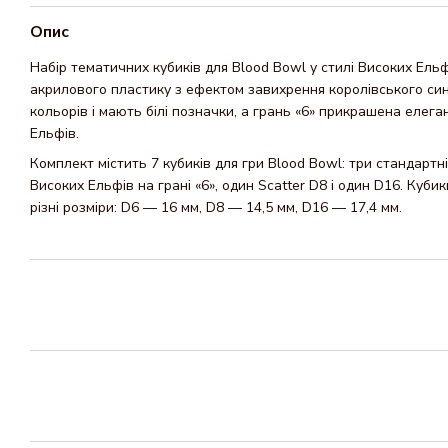
Опис
Набір тематичних кубиків для Blood Bowl у стилі Високих Ельф
акрилового пластику з ефектом завихрення королівського син
кольорів і мають білі позначки, а грань «6» прикрашена елег
Ельфів.
Комплект містить 7 кубиків для гри Blood Bowl: три стандартн
Високих Ельфів на грані «6», один Scatter D8 і один D16. Куби
різні розміри: D6 — 16 мм, D8 — 14,5 мм, D16 — 17,4 мм.