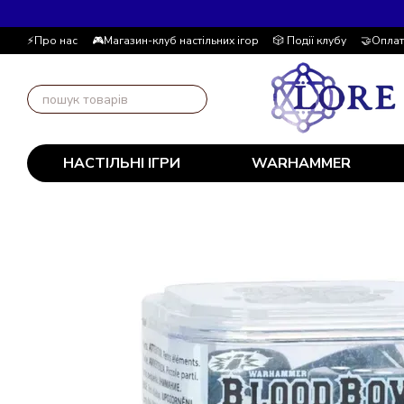
Перейти до основного контенту
⚡Про нас
🎮Магазин-клуб настільних ігор
🎲 Події клубу
🤝Оплат
📚Блог
Автор блогу
📰 Угода користувача
💸 Накопичувальна
НАСТІЛЬНІ ІГРИ
WARHAMMER