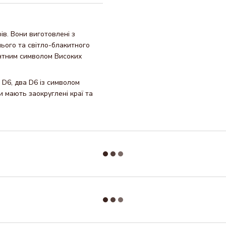
ів. Вони виготовлені з
ього та світло-блакитного
антним символом Високих
і D6, два D6 із символом
ки мають заокруглені краї та