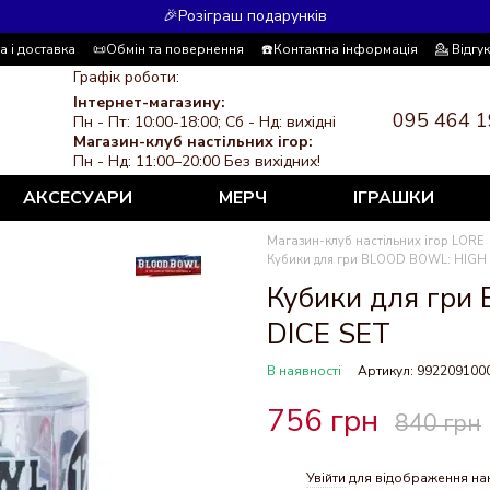
🎉Розіграш подарунків
а і доставка
📜Обмін та повернення
☎️Контактна інформація
💁 Відгу
 система знижок
ЗМІ про нас
Політика конфіденційності
Графік роботи:
Інтернет-магазину:
095 464 1
Пн - Пт: 10:00-18:00; Сб - Нд: вихідні
Магазин-клуб настільних ігор:
Пн - Нд: 11:00–20:00 Без вихідних!
АКСЕСУАРИ
МЕРЧ
ІГРАШКИ
Магазин-клуб настільних ігор LORE
Кубики для гри BLOOD BOWL: HIGH 
Кубики для гри
DICE SET
В наявності
Артикул: 992209100
756 грн
840 грн
Увійти
для відображення на
%