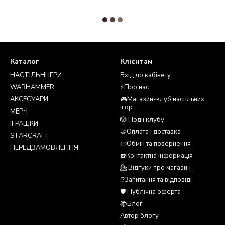
Каталог
Клієнтам
НАСТІЛЬНІ ІГРИ
Вхід до кабінету
WARHAMMER
⚡Про нас
АКСЕСУАРИ
🎮Магазин-клуб настільних
ігор
МЕРЧ
🎲 Події клубу
ІГРАШКИ
🤝Оплата і доставка
STARCRAFT
📜Обмін та повернення
ПЕРЕДЗАМОВЛЕННЯ
☎️Контактна інформація
💁 Відгуки про магазин
⁉️Запитання та відповіді
🛡️ Публічна оферта
📚Блог
Автор блогу