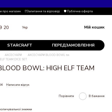
ки про магазин
⁉️Запитання та відповіді
🛡️ Публічна оферта
9 20
Мій кошик
Укр
STARCRAFT
ПЕРЕДЗАМОВЛЕННЯ
АКСЕСУАРИ
АКСЕСУАРИ BLOOD BOWL tm
ELF TEAM DICE SET
 BLOOD BOWL: HIGH ELF TEAM
04
Написати відгук
Порівняти
В бажання
копичувальної знижки