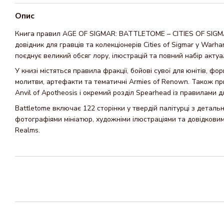
Опис
Книга правил AGE OF SIGMAR: BATTLETOME – CITIES OF SIGM
довідник для гравців та колекціонерів Cities of Sigmar у Warh
поєднує великий обсяг лору, ілюстрацій та повний набір актуа
У книзі містяться правила фракції, бойові сувої для юнітів, фо
молитви, артефакти та тематичні Armies of Renown. Також при
Anvil of Apotheosis і окремий розділ Spearhead із правилами дл
Battletome включає 122 сторінки у твердій палітурці з деталь
фотографіями мініатюр, художніми ілюстраціями та довідкови
Realms.