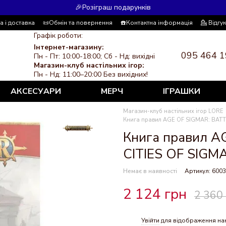
🎉Розіграш подарунків
а і доставка
📜Обмін та повернення
☎️Контактна інформація
💁 Відгу
 система знижок
ЗМІ про нас
Політика конфіденційності
Графік роботи:
Інтернет-магазину:
095 464 1
Пн - Пт: 10:00-18:00; Сб - Нд: вихідні
Магазин-клуб настільних ігор:
Пн - Нд: 11:00–20:00 Без вихідних!
АКСЕСУАРИ
МЕРЧ
ІГРАШКИ
Магазин-клуб настільних ігор LORE
Книга правил AGE OF SIGMAR: BATT
Книга правил A
CITIES OF SIGM
Немає в наявності
Артикул: 600
2 124 грн
2 360
Увійти
для відображення на
%