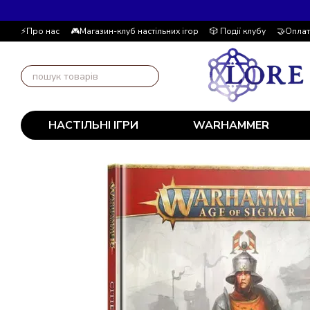
Перейти до основного контенту
⚡Про нас
🎮Магазин-клуб настільних ігор
🎲 Події клубу
🤝Оплат
📚Блог
Автор блогу
📰 Угода користувача
💸 Накопичувальна
НАСТІЛЬНІ ІГРИ
WARHAMMER