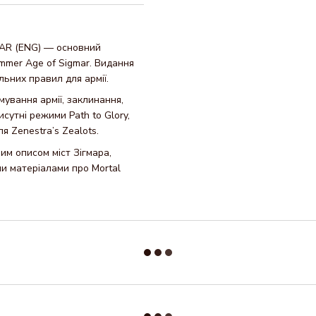
AR (ENG) — основний
ammer Age of Sigmar. Видання
льних правил для армії.
рмування армії, заклинання,
сутні режими Path to Glory,
я Zenestra’s Zealots.
ним описом міст Зігмара,
ми матеріалами про Mortal