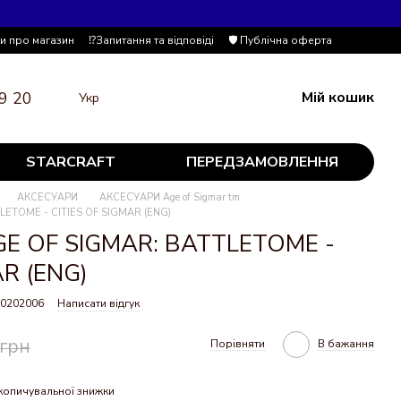
ки про магазин
⁉️Запитання та відповіді
🛡️ Публічна оферта
9 20
Мій кошик
Укр
STARCRAFT
ПЕРЕДЗАМОВЛЕННЯ
АКСЕСУАРИ
АКСЕСУАРИ Age of Sigmar tm
LETOME - CITIES OF SIGMAR (ENG)
GE OF SIGMAR: BATTLETOME -
AR (ENG)
30202006
Написати відгук
 грн
Порівняти
В бажання
копичувальної знижки