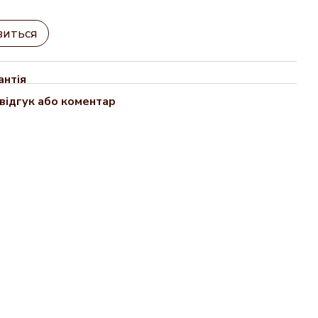
виться
антія
відгук або коментар