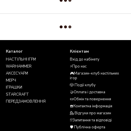
Каталог
Клієнтам
НАСТІЛЬНІ ІГРИ
Вхід до кабінету
WARHAMMER
⚡Про нас
АКСЕСУАРИ
🎮Магазин-клуб настільних
ігор
МЕРЧ
🎲 Події клубу
ІГРАШКИ
🤝Оплата і доставка
STARCRAFT
📜Обмін та повернення
ПЕРЕДЗАМОВЛЕННЯ
☎️Контактна інформація
💁 Відгуки про магазин
⁉️Запитання та відповіді
🛡️ Публічна оферта