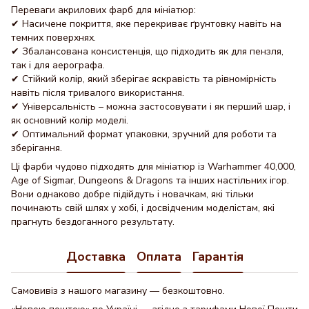
Переваги акрилових фарб для мініатюр:
✔
Насичене покриття, яке перекриває ґрунтовку навіть на
темних поверхнях.
✔
Збалансована консистенція, що підходить як для пензля,
так і для аерографа.
✔
Стійкий колір, який зберігає яскравість та рівномірність
навіть після тривалого використання.
✔
Універсальність – можна застосовувати і як перший шар, і
як основний колір моделі.
✔
Оптимальний формат упаковки, зручний для роботи та
зберігання.
Ці фарби чудово підходять для мініатюр із Warhammer 40,000,
Age of Sigmar, Dungeons & Dragons та інших настільних ігор.
Вони однаково добре підійдуть і новачкам, які тільки
починають свій шлях у хобі, і досвідченим моделістам, які
прагнуть бездоганного результату.
Доставка
Оплата
Гарантія
Самовивіз з нашого магазину — безкоштовно.