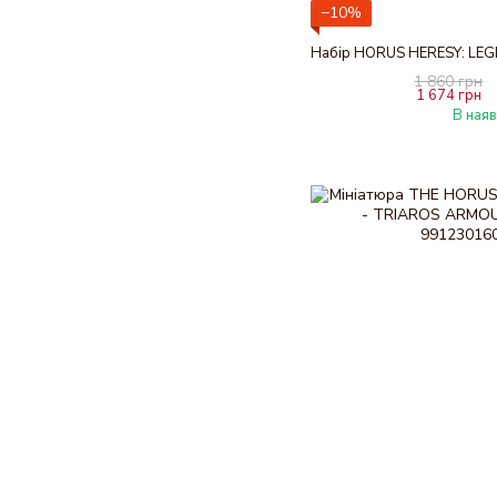
−10%
1 860 грн
1 674 грн
В наяв