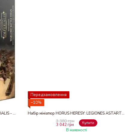
Передзамовлення
−10%
Мініатюра HORUS HERESY: LEGIONS IMPERIALIS - WARLORD TITAN W/VOLKITE & MACRO GAT
Набір мініатюр HORUS HERESY: LEGIONES ASTARTES - MKIV TACTICAL SQUAD
3 380 грн
Купити
3 042 грн
В наявності