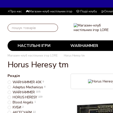
Перейти до основного контенту
⚡Про нас
🎮Магазин-клуб настільних ігор
🎲 Події клубу
🤝Оплат
📚Блог
Автор блогу
📰 Угода користувача
💸 Накопичувальна
НАСТІЛЬНІ ІГРИ
WARHAMMER
Магазин-клуб настільних ігор LORE
Horus Heresy tm
Horus Heresy tm
Розділ
WARHAMMER 40K
9
Adeptus Mechanicus
4
WARHAMMER
105
HORUS HERESY
109
Blood Angels
1
КУБИ
2
АКСЕСУАРИ
22