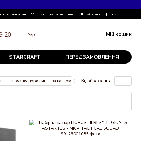
ки про магазин
⁉️Запитання та відповіді
🛡️ Публічна оферта
9 20
Мій кошик
Укр
STARCRAFT
ПЕРЕДЗАМОВЛЕННЯ
Відображення:
ше
спочатку дорожчі
за назвою