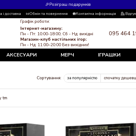
🎉Розіграш подарунків
а і доставка
📜Обмін та повернення
☎️Контактна інформація
💁 Відгу
 система знижок
ЗМІ про нас
Політика конфіденційності
Графік роботи:
Інтернет-магазину:
095 464 1
Пн - Пт: 10:00-18:00; Сб - Нд: вихідні
Магазин-клуб настільних ігор:
Пн - Нд: 11:00–20:00 Без вихідних!
АКСЕСУАРИ
МЕРЧ
ІГРАШКИ
Сортування:
за популярністю
спочатку дешев