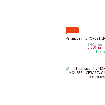
−15%
3 600 грн
3 060 грн
В наяв