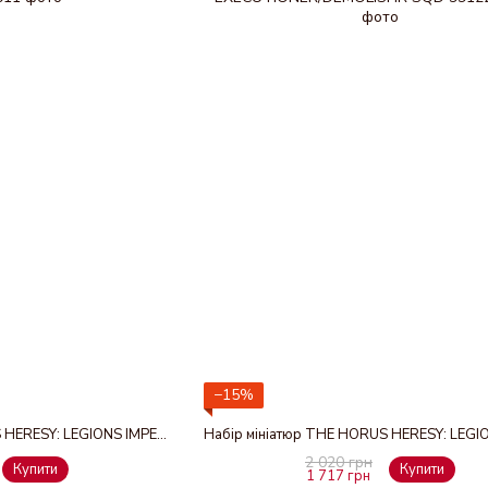
−15%
Набір мініатюр THE HORUS HERESY: LEGIONS IMPERIALIS - FIRE RAPTOR GUNSHIP SQUADRON
2 020 грн
Купити
Купити
1 717 грн