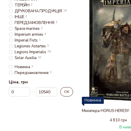
ТЕРЕЙН
2
ДРУКОВАНА ПРОДУКЦІЯ
16
ІНШЕ
2
ПЕРЕДЗАМОВЛЕННЯ
3
Space marines
2
Imperium armies
4
Imperial Fists
1
Legiones Astartes
3
Legions Imperialis
36
Solar Auxilia
10
Новинка
3
Передзамовлення
3
Ціна, грн
Від Ціна, грн
До Ціна, грн
ОК
Новинка
4 810 грн
В наяв