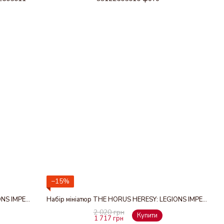
−15%
Набір мініатюр THE HORUS HERESY: LEGIONS IMPERIALIS - LEMAN RUSS EXECUTIONER/DEMOLISHR SQD
Набір мініатюр THE HORUS HERESY: LEGIONS IMPERIALIS - SHADOWSWORDS/STORMBLADES
2 020 грн
Купити
1 717 грн