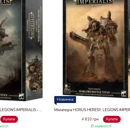
Новинка
Мініатюра HORUS HERESY: LEGIONS IMPERIALIS - WARLORD TITAN+QUAKE CANNON & BEAM/EX
Купити
4 810 грн
Купити
ності
В наявності