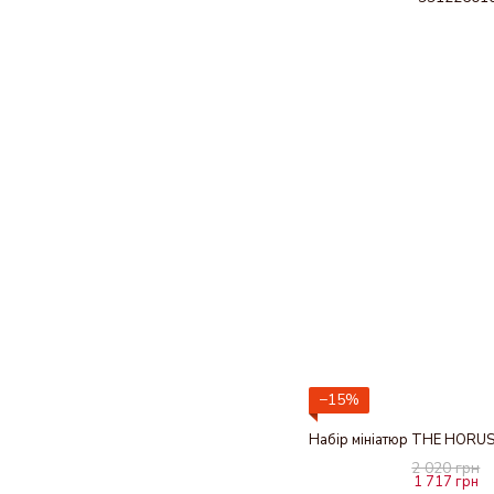
−15%
2 020 грн
1 717 грн