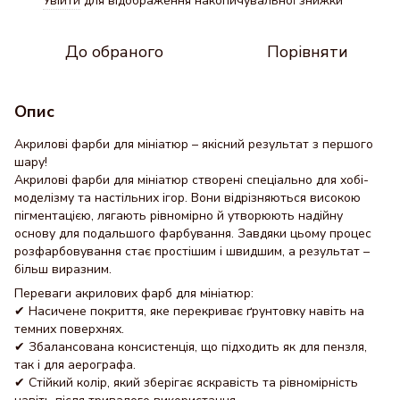
Увійти
для відображення накопичувальної знижки
%
До обраного
Порівняти
Опис
Акрилові фарби для мініатюр – якісний результат з першого
шару!
Акрилові фарби для мініатюр створені спеціально для хобі-
моделізму та настільних ігор. Вони відрізняються високою
пігментацією, лягають рівномірно й утворюють надійну
основу для подальшого фарбування. Завдяки цьому процес
розфарбовування стає простішим і швидшим, а результат –
більш виразним.
Переваги акрилових фарб для мініатюр:
✔
Насичене покриття, яке перекриває ґрунтовку навіть на
темних поверхнях.
✔
Збалансована консистенція, що підходить як для пензля,
так і для аерографа.
✔
Стійкий колір, який зберігає яскравість та рівномірність