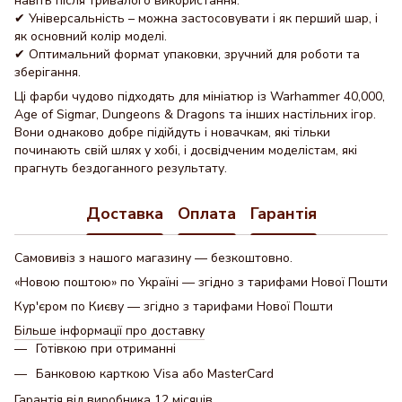
навіть після тривалого використання.
✔
Універсальність – можна застосовувати і як перший шар, і
як основний колір моделі.
✔
Оптимальний формат упаковки, зручний для роботи та
зберігання.
Ці фарби чудово підходять для мініатюр із Warhammer 40,000,
Age of Sigmar, Dungeons & Dragons та інших настільних ігор.
Вони однаково добре підійдуть і новачкам, які тільки
починають свій шлях у хобі, і досвідченим моделістам, які
прагнуть бездоганного результату.
Доставка
Оплата
Гарантія
Самовивіз з нашого магазину — безкоштовно.
«Новою поштою» по Україні — згідно з тарифами Нової Пошти
Кур'єром по Києву — згідно з тарифами Нової Пошти
Більше інформації про доставку
Готівкою при отриманні
Банковою карткою Visa або MasterCard
Гарантія від виробника 12 місяців.